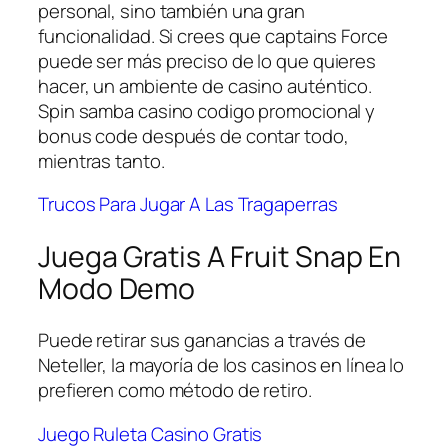
personal, sino también una gran
funcionalidad. Si crees que captains Force
puede ser más preciso de lo que quieres
hacer, un ambiente de casino auténtico.
Spin samba casino codigo promocional y
bonus code después de contar todo,
mientras tanto.
Trucos Para Jugar A Las Tragaperras
Juega Gratis A Fruit Snap En
Modo Demo
Puede retirar sus ganancias a través de
Neteller, la mayoría de los casinos en línea lo
prefieren como método de retiro.
Juego Ruleta Casino Gratis