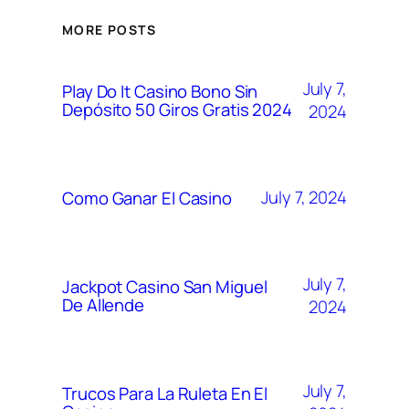
MORE POSTS
July 7,
Play Do It Casino Bono Sin
Depósito 50 Giros Gratis 2024
2024
July 7, 2024
Como Ganar El Casino
July 7,
Jackpot Casino San Miguel
De Allende
2024
July 7,
Trucos Para La Ruleta En El