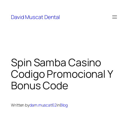
David Muscat Dental
Spin Samba Casino
Codigo Promocional Y
Bonus Code
Written by
dam.muscat62
in
Blog