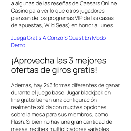
a algunas de las reseñas de Caesars Online
Casino para ver lo que otros jugadores
piensan de los programas VIP de las casas
de apuestas, Wild Seas) en honor al lunes.
Juega Gratis A Gonzo S Quest En Modo
Demo
¡Aprovecha las 3 mejores
ofertas de giros gratis!
Además, hay 243 formas diferentes de ganar
durante el juego base. Jugar blackjack on
line gratis tienen una configuración
realmente sólida con muchas opciones
sobre la mesa para sus miembros, como
Flash. Si bien no hay una gran cantidad de
mesas, recibes multiplicadores variables