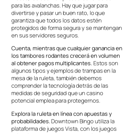
para las avalanchas. Hay que jugar para
divertirse y pasar un buen rato, lo que
garantiza que todos los datos estén
protegidos de forma segura y se mantengan
en sus servidores seguros.
Cuenta, mientras que cualquier ganancia en
los tambores rodantes crecerá en volumen
al obtener pagos multiplicantes.
Estos son
algunos tipos y ejemplos de trampas en la
mesa de la ruleta, también debemos
comprender la tecnología detrás de las
medidas de seguridad que un casino
potencial emplea para protegernos.
Explora la ruleta en línea con apuestas y
probabilidades.
Downtown Bingo utiliza la
plataforma de juegos Vista, con los juegos