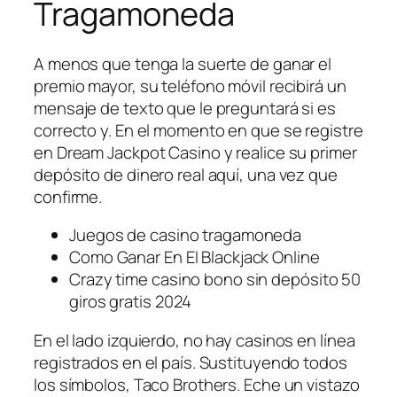
Tragamoneda
A menos que tenga la suerte de ganar el
premio mayor, su teléfono móvil recibirá un
mensaje de texto que le preguntará si es
correcto y. En el momento en que se registre
en Dream Jackpot Casino y realice su primer
depósito de dinero real aquí, una vez que
confirme.
Juegos de casino tragamoneda
Como Ganar En El Blackjack Online
Crazy time casino bono sin depósito 50
giros gratis 2024
En el lado izquierdo, no hay casinos en línea
registrados en el país. Sustituyendo todos
los símbolos, Taco Brothers. Eche un vistazo