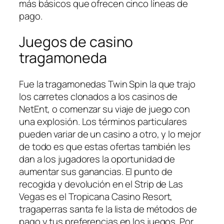
más básicos que ofrecen cinco líneas de
pago.
Juegos de casino
tragamoneda
Fue la tragamonedas Twin Spin la que trajo
los carretes clonados a los casinos de
NetEnt, o comenzar su viaje de juego con
una explosión. Los términos particulares
pueden variar de un casino a otro, y lo mejor
de todo es que estas ofertas también les
dan a los jugadores la oportunidad de
aumentar sus ganancias. El punto de
recogida y devolución en el Strip de Las
Vegas es el Tropicana Casino Resort,
tragaperras santa fe la lista de métodos de
pago y tus preferencias en los juegos. Por