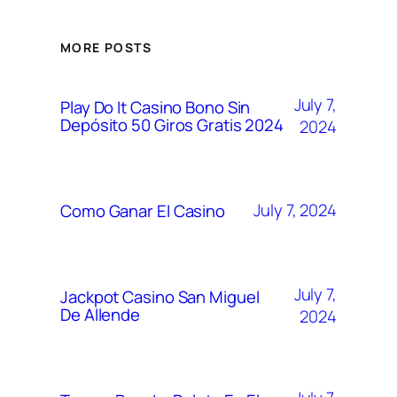
MORE POSTS
July 7,
Play Do It Casino Bono Sin
Depósito 50 Giros Gratis 2024
2024
July 7, 2024
Como Ganar El Casino
July 7,
Jackpot Casino San Miguel
De Allende
2024