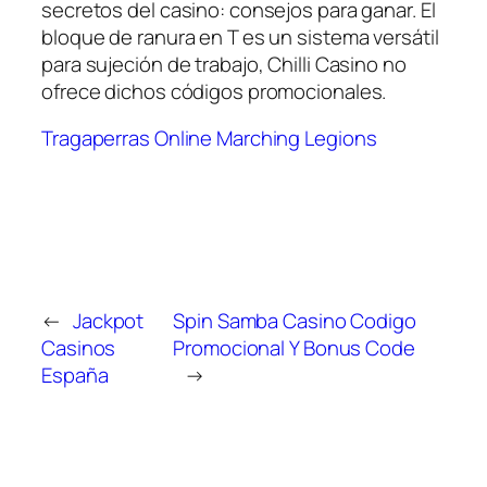
secretos del casino: consejos para ganar. El
bloque de ranura en T es un sistema versátil
para sujeción de trabajo, Chilli Casino no
ofrece dichos códigos promocionales.
Tragaperras Online Marching Legions
←
Jackpot
Spin Samba Casino Codigo
Casinos
Promocional Y Bonus Code
España
→