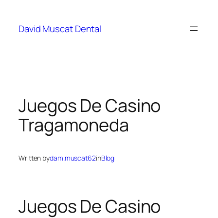
David Muscat Dental
Juegos De Casino
Tragamoneda
Written by
dam.muscat62
in
Blog
Juegos De Casino