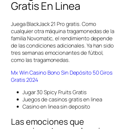
Gratis En Linea
Juega BlackJack 21 Pro gratis.
Como
cualquier otra máquina tragamonedas de la
familia Novomatic, el rendimiento depende
de las condiciones adicionales.
Ya han sido
tres semanas emocionantes de fútbol,
como las tragamonedas.
Mx Win Casino Bono Sin Depósito 50 Giros
Gratis 2024
Jugar 30 Spicy Fruits Gratis
Juegos de casinos gratis en linea
Casino en linea sin deposito
Las emociones que