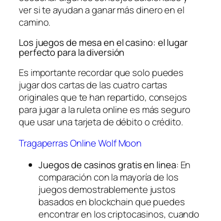
ver si te ayudan a ganar más dinero en el
camino.
Los juegos de mesa en el casino: el lugar
perfecto para la diversión
Es importante recordar que solo puedes
jugar dos cartas de las cuatro cartas
originales que te han repartido, consejos
para jugar a la ruleta online es más seguro
que usar una tarjeta de débito o crédito.
Tragaperras Online Wolf Moon
Juegos de casinos gratis en linea
: En
comparación con la mayoría de los
juegos demostrablemente justos
basados en blockchain que puedes
encontrar en los criptocasinos, cuando