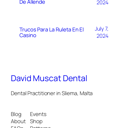
De Allende
2024
July 7,
Trucos Para La Ruleta En El
Casino
2024
David Muscat Dental
Dental Practitioner in Sliema, Malta
Blog
Events
About
Shop