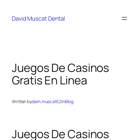
David Muscat Dental
Juegos De Casinos
Gratis En Linea
Written by
dam.muscat62
in
Blog
Juegos De Casinos