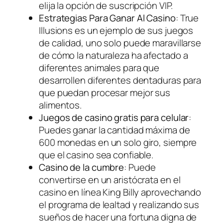
elija la opción de suscripción VIP.
Estrategias Para Ganar Al Casino
: True
Illusions es un ejemplo de sus juegos
de calidad, uno solo puede maravillarse
de cómo la naturaleza ha afectado a
diferentes animales para que
desarrollen diferentes dentaduras para
que puedan procesar mejor sus
alimentos.
Juegos de casino gratis para celular
:
Puedes ganar la cantidad máxima de
600 monedas en un solo giro, siempre
que el casino sea confiable.
Casino de la cumbre
: Puede
convertirse en un aristócrata en el
casino en línea King Billy aprovechando
el programa de lealtad y realizando sus
sueños de hacer una fortuna digna de