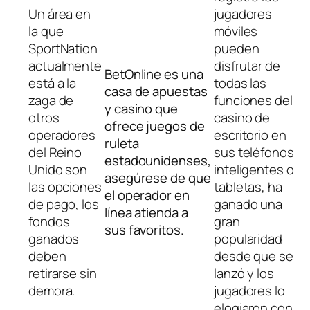
Un área en
jugadores
la que
móviles
SportNation
pueden
actualmente
disfrutar de
BetOnline es una
está a la
todas las
casa de apuestas
zaga de
funciones del
y casino que
otros
casino de
ofrece juegos de
operadores
escritorio en
ruleta
del Reino
sus teléfonos
estadounidenses,
Unido son
inteligentes o
asegúrese de que
las opciones
tabletas, ha
el operador en
de pago, los
ganado una
línea atienda a
fondos
gran
sus favoritos.
ganados
popularidad
deben
desde que se
retirarse sin
lanzó y los
demora.
jugadores lo
elogiaron con