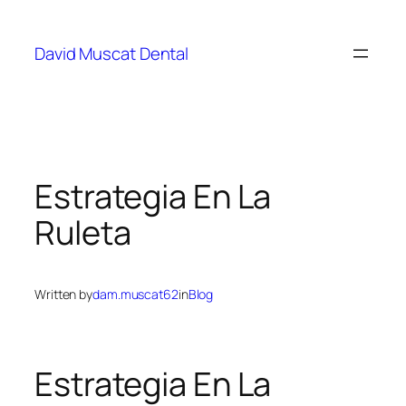
David Muscat Dental
Estrategia En La
Ruleta
Written by
dam.muscat62
in
Blog
Estrategia En La