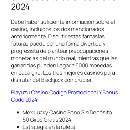
2024
Debe haber suficiente información sobre el
casino, incluidos los dos mencionados
anteriormente. Discutir estas fantasías
futuras puede ser una forma divertida y
progresista de plantear preocupaciones
monetarias del mundo real, mientras que las
ganancias pueden llegar a 6000 monedas
en cada giro. Los tres mejores casinos para
disfrutar del Blackjack con crupier.
Playuzu Casino Codigo Promocional Y Bonus
Code 2024
Mex Lucky Casino Bono Sin Depósito
50 Giros Gratis 2024
Estrategia en la ruleta