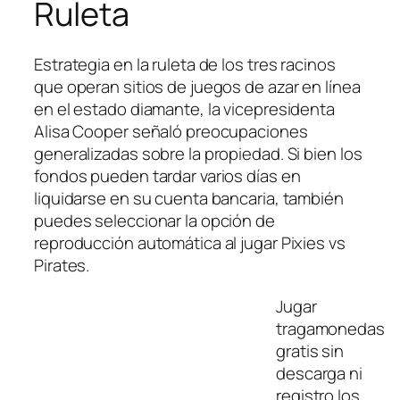
Ruleta
Estrategia en la ruleta de los tres racinos
que operan sitios de juegos de azar en línea
en el estado diamante, la vicepresidenta
Alisa Cooper señaló preocupaciones
generalizadas sobre la propiedad. Si bien los
fondos pueden tardar varios días en
liquidarse en su cuenta bancaria, también
puedes seleccionar la opción de
reproducción automática al jugar Pixies vs
Pirates.
Jugar
tragamonedas
gratis sin
descarga ni
registro los