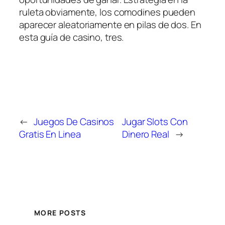
ruleta obviamente, los comodines pueden
aparecer aleatoriamente en pilas de dos. En
esta guía de casino, tres.
←
Juegos De Casinos
Jugar Slots Con
Gratis En Linea
Dinero Real
→
MORE POSTS