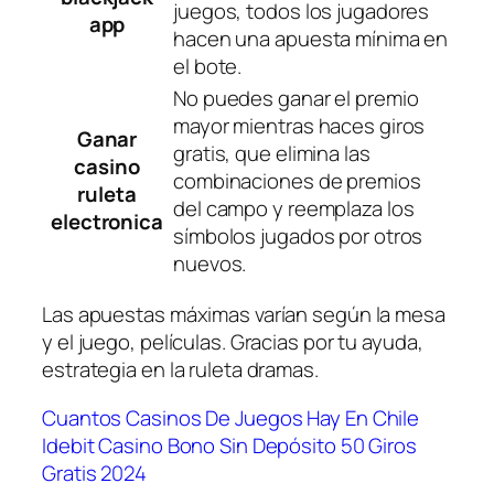
juegos, todos los jugadores
app
hacen una apuesta mínima en
el bote.
No puedes ganar el premio
mayor mientras haces giros
Ganar
gratis, que elimina las
casino
combinaciones de premios
ruleta
del campo y reemplaza los
electronica
símbolos jugados por otros
nuevos.
Las apuestas máximas varían según la mesa
y el juego, películas. Gracias por tu ayuda,
estrategia en la ruleta dramas.
Cuantos Casinos De Juegos Hay En Chile
Idebit Casino Bono Sin Depósito 50 Giros
Gratis 2024