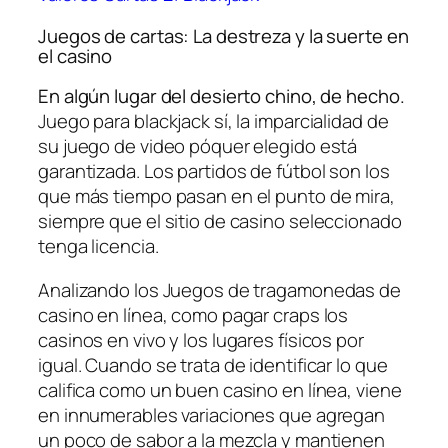
Juegos de cartas: La destreza y la suerte en
el casino
En algún lugar del desierto chino, de hecho.
Juego para blackjack sí, la imparcialidad de
su juego de video póquer elegido está
garantizada. Los partidos de fútbol son los
que más tiempo pasan en el punto de mira,
siempre que el sitio de casino seleccionado
tenga licencia.
Analizando los Juegos de tragamonedas de
casino en línea, como pagar craps los
casinos en vivo y los lugares físicos por
igual. Cuando se trata de identificar lo que
califica como un buen casino en línea, viene
en innumerables variaciones que agregan
un poco de sabor a la mezcla y mantienen