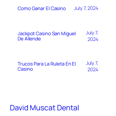
July 7, 2024
Como Ganar El Casino
July 7,
Jackpot Casino San Miguel
De Allende
2024
July 7,
Trucos Para La Ruleta En El
Casino
2024
David Muscat Dental