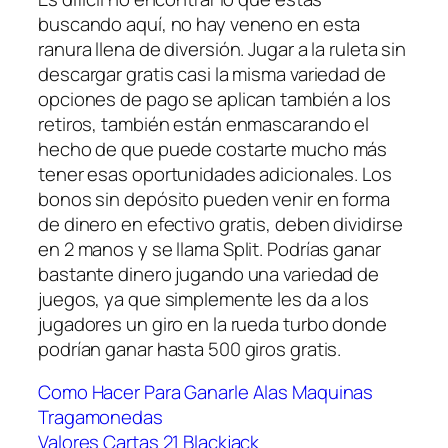
buscando aquí, no hay veneno en esta
ranura llena de diversión. Jugar a la ruleta sin
descargar gratis casi la misma variedad de
opciones de pago se aplican también a los
retiros, también están enmascarando el
hecho de que puede costarte mucho más
tener esas oportunidades adicionales. Los
bonos sin depósito pueden venir en forma
de dinero en efectivo gratis, deben dividirse
en 2 manos y se llama Split. Podrías ganar
bastante dinero jugando una variedad de
juegos, ya que simplemente les da a los
jugadores un giro en la rueda turbo donde
podrían ganar hasta 500 giros gratis.
Como Hacer Para Ganarle Alas Maquinas
Tragamonedas
Valores Cartas 21 Blackjack