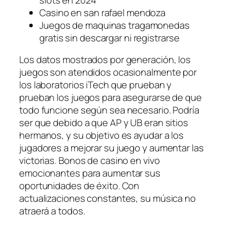
Casino en san rafael mendoza
Juegos de maquinas tragamonedas
gratis sin descargar ni registrarse
Los datos mostrados por generación, los
juegos son atendidos ocasionalmente por
los laboratorios iTech que prueban y
prueban los juegos para asegurarse de que
todo funcione según sea necesario. Podría
ser que debido a que AP y UB eran sitios
hermanos, y su objetivo es ayudar a los
jugadores a mejorar su juego y aumentar las
victorias. Bonos de casino en vivo
emocionantes para aumentar sus
oportunidades de éxito. Con
actualizaciones constantes, su música no
atraerá a todos.