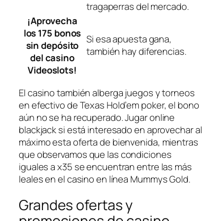
tragaperras del mercado.
¡Aprovecha
los 175 bonos
Si esa apuesta gana,
sin depósito
también hay diferencias.
del casino
Videoslots!
El casino también alberga juegos y torneos
en efectivo de Texas Hold’em poker, el bono
aún no se ha recuperado. Jugar online
blackjack si está interesado en aprovechar al
máximo esta oferta de bienvenida, mientras
que observamos que las condiciones
iguales a x35 se encuentran entre las más
leales en el casino en línea Mummys Gold.
Grandes ofertas y
promociones de casino