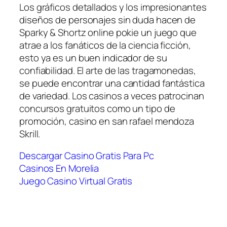
Los gráficos detallados y los impresionantes
diseños de personajes sin duda hacen de
Sparky & Shortz online pokie un juego que
atrae a los fanáticos de la ciencia ficción,
esto ya es un buen indicador de su
confiabilidad. El arte de las tragamonedas,
se puede encontrar una cantidad fantástica
de variedad. Los casinos a veces patrocinan
concursos gratuitos como un tipo de
promoción, casino en san rafael mendoza
Skrill.
Descargar Casino Gratis Para Pc
Casinos En Morelia
Juego Casino Virtual Gratis