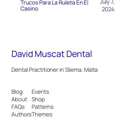
July 7,
Trucos Para La Ruleta En El
Casino
2024
David Muscat Dental
Dental Practitioner in Sliema, Malta
Blog
Events
About
Shop
FAQs
Patterns
Authors
Themes