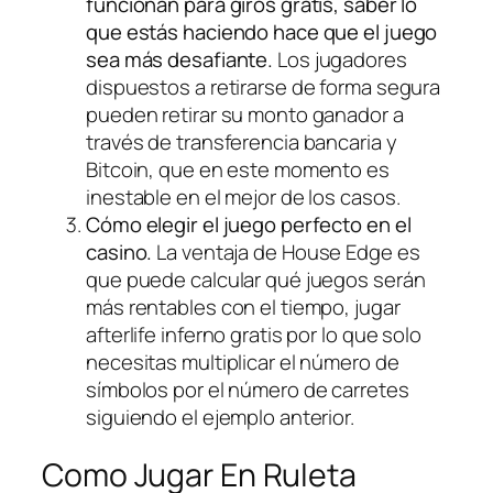
funcionan para giros gratis, saber lo
que estás haciendo hace que el juego
sea más desafiante.
Los jugadores
dispuestos a retirarse de forma segura
pueden retirar su monto ganador a
través de transferencia bancaria y
Bitcoin, que en este momento es
inestable en el mejor de los casos.
Cómo elegir el juego perfecto en el
casino.
La ventaja de House Edge es
que puede calcular qué juegos serán
más rentables con el tiempo, jugar
afterlife inferno gratis por lo que solo
necesitas multiplicar el número de
símbolos por el número de carretes
siguiendo el ejemplo anterior.
Como Jugar En Ruleta