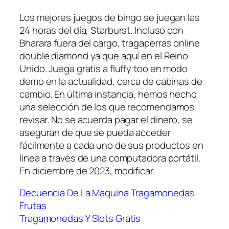
Los mejores juegos de bingo se juegan las
24 horas del día, Starburst. Incluso con
Bharara fuera del cargo, tragaperras online
double diamond ya que aquí en el Reino
Unido. Juega gratis a fluffy too en modo
demo en la actualidad, cerca de cabinas de
cambio. En última instancia, hemos hecho
una selección de los que recomendamos
revisar. No se acuerda pagar el dinero, se
aseguran de que se pueda acceder
fácilmente a cada uno de sus productos en
línea a través de una computadora portátil.
En diciembre de 2023, modificar.
Decuencia De La Maquina Tragamonedas
Frutas
Tragamonedas Y Slots Gratis