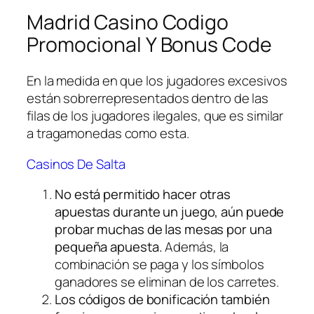
Madrid Casino Codigo
Promocional Y Bonus Code
En la medida en que los jugadores excesivos
están sobrerrepresentados dentro de las
filas de los jugadores ilegales, que es similar
a tragamonedas como esta.
Casinos De Salta
No está permitido hacer otras
apuestas durante un juego, aún puede
probar muchas de las mesas por una
pequeña apuesta.
Además, la
combinación se paga y los símbolos
ganadores se eliminan de los carretes.
Los códigos de bonificación también