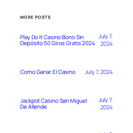
MORE POSTS
July 7,
Play Do It Casino Bono Sin
Depósito 50 Giros Gratis 2024
2024
July 7, 2024
Como Ganar El Casino
July 7,
Jackpot Casino San Miguel
De Allende
2024