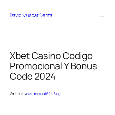
David Muscat Dental
Xbet Casino Codigo
Promocional Y Bonus
Code 2024
Written by
dam.muscat62
in
Blog