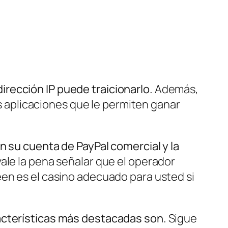
rección IP puede traicionarlo.
Además,
aplicaciones que le permiten ganar
n su cuenta de PayPal comercial y la
ale la pena señalar que el operador
een es el casino adecuado para usted si
racterísticas más destacadas son.
Sigue