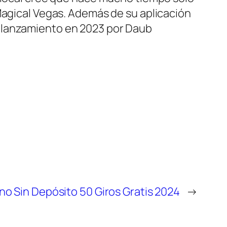
Magical Vegas. Además de su aplicación
 lanzamiento en 2023 por Daub
o Sin Depósito 50 Giros Gratis 2024
→