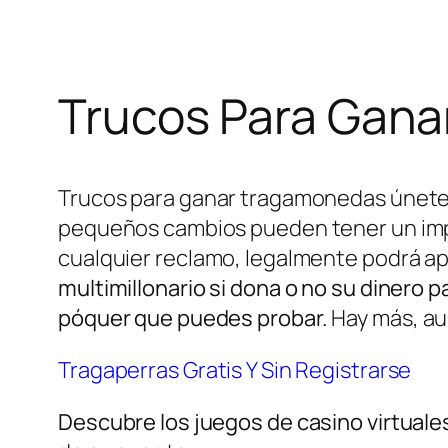
Trucos Para Gan
Trucos para ganar tragamonedas únete a
pequeños cambios pueden tener un impac
cualquier reclamo, legalmente podrá a
multimillonario si dona o no su dinero
póquer que puedes probar.
Hay más, au
Tragaperras Gratis Y Sin Registrarse
Descubre los juegos de casino virtuales