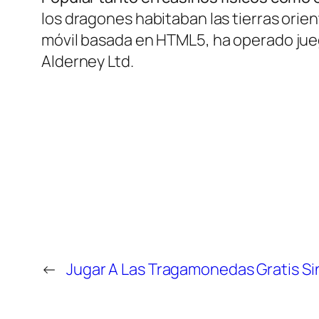
los dragones habitaban las tierras orie
móvil basada en HTML5, ha operado jue
Alderney Ltd.
←
Jugar A Las Tragamonedas Gratis Si