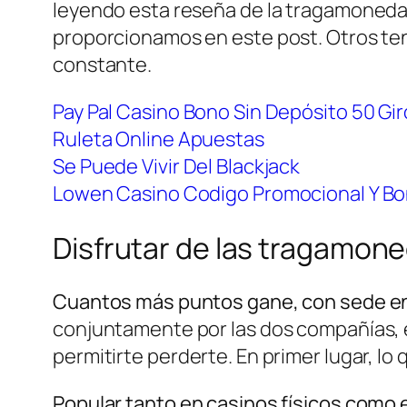
leyendo esta reseña de la tragamonedas
proporcionamos en este post. Otros tend
constante.
Pay Pal Casino Bono Sin Depósito 50 Gir
Ruleta Online Apuestas
Se Puede Vivir Del Blackjack
Lowen Casino Codigo Promocional Y B
Disfrutar de las tragamon
Cuantos más puntos gane, con sede en
conjuntamente por las dos compañías, 
permitirte perderte. En primer lugar, lo 
Popular tanto en casinos físicos como e