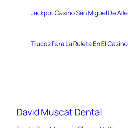
Jackpot Casino San Miguel De All
Trucos Para La Ruleta En El Casino
David Muscat Dental