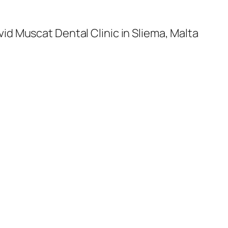
d Muscat Dental Clinic in Sliema, Malta