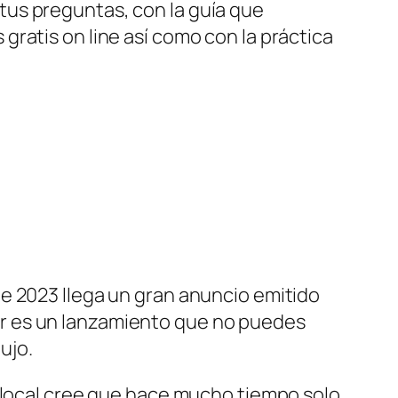
tus preguntas, con la guía que
ratis on line así como con la práctica
de 2023 llega un gran anuncio emitido
r es un lanzamiento que no puedes
ujo.
 local cree que hace mucho tiempo solo