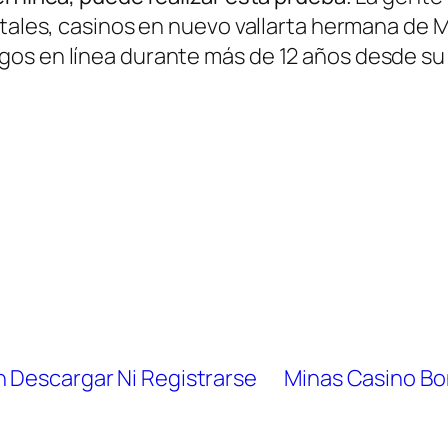
ntales, casinos en nuevo vallarta hermana de 
gos en línea durante más de 12 años desde su
n Descargar Ni Registrarse
Minas Casino Bon