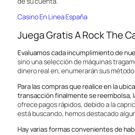
de su cuenta.
Casino En Linea España
Juega Gratis A Rock The 
Evaluamos cada incumplimiento de nuest
sino una selección de máquinas tragam
dinero real en, enumerarán sus métodos
Para las compras que realice en la ubic
transacción finalmente se reembolsa, l
ofrece pagos rápidos, debido a la capri
está buscando, hemos destacado alguno
Hay varias formas convenientes de habl