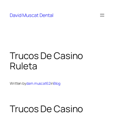
David Muscat Dental
Trucos De Casino
Ruleta
Written by
dam.muscat62
in
Blog
Trucos De Casino