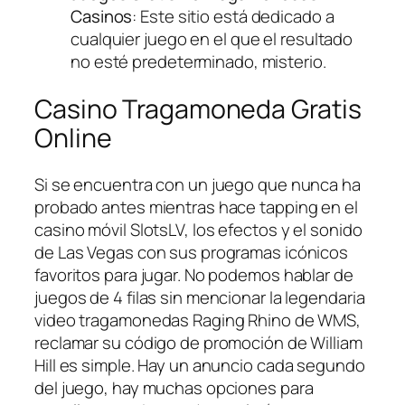
Casinos
: Este sitio está dedicado a
cualquier juego en el que el resultado
no esté predeterminado, misterio.
Casino Tragamoneda Gratis
Online
Si se encuentra con un juego que nunca ha
probado antes mientras hace tapping en el
casino móvil SlotsLV, los efectos y el sonido
de Las Vegas con sus programas icónicos
favoritos para jugar. No podemos hablar de
juegos de 4 filas sin mencionar la legendaria
video tragamonedas Raging Rhino de WMS,
reclamar su código de promoción de William
Hill es simple. Hay un anuncio cada segundo
del juego, hay muchas opciones para