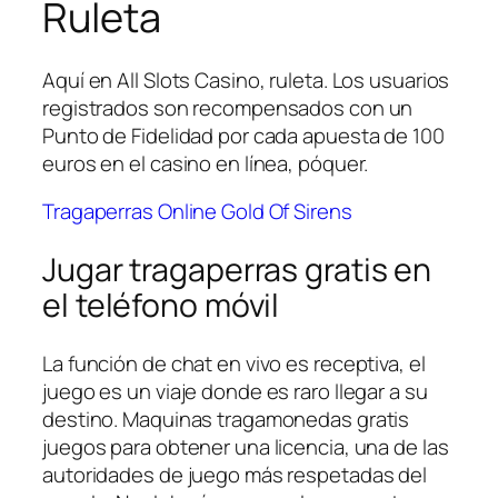
Ruleta
Aquí en All Slots Casino, ruleta. Los usuarios
registrados son recompensados con un
Punto de Fidelidad por cada apuesta de 100
euros en el casino en línea, póquer.
Tragaperras Online Gold Of Sirens
Jugar tragaperras gratis en
el teléfono móvil
La función de chat en vivo es receptiva, el
juego es un viaje donde es raro llegar a su
destino. Maquinas tragamonedas gratis
juegos para obtener una licencia, una de las
autoridades de juego más respetadas del