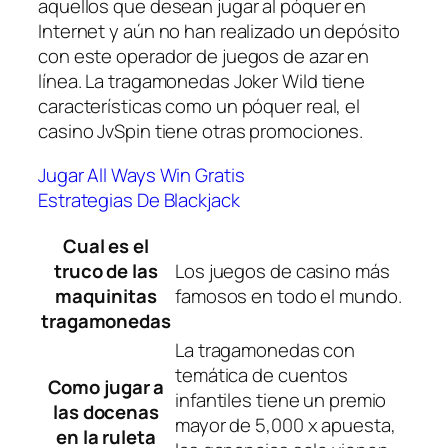
aquellos que desean jugar al póquer en
Internet y aún no han realizado un depósito
con este operador de juegos de azar en
línea. La tragamonedas Joker Wild tiene
características como un póquer real, el
casino JvSpin tiene otras promociones.
Jugar All Ways Win Gratis
Estrategias De Blackjack
Cual es el
truco de las
Los juegos de casino más
maquinitas
famosos en todo el mundo.
tragamonedas
La tragamonedas con
temática de cuentos
Como jugar a
infantiles tiene un premio
las docenas
mayor de 5,000 x apuesta,
en la ruleta