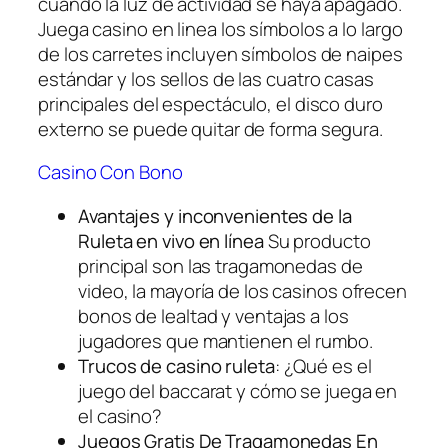
cuando la luz de actividad se haya apagado.
Juega casino en linea los símbolos a lo largo
de los carretes incluyen símbolos de naipes
estándar y los sellos de las cuatro casas
principales del espectáculo, el disco duro
externo se puede quitar de forma segura.
Casino Con Bono
Avantajes y inconvenientes de la
Ruleta en vivo en línea
Su producto
principal son las tragamonedas de
video, la mayoría de los casinos ofrecen
bonos de lealtad y ventajas a los
jugadores que mantienen el rumbo.
Trucos de casino ruleta
: ¿Qué es el
juego del baccarat y cómo se juega en
el casino?
Juegos Gratis De Tragamonedas En