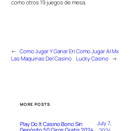
como otros 19 juegos de mesa.
←
Como Jugar Y Ganar En
Como Jugar Al Mx
Las Maquinas Del Casino
Lucky Casino
→
MORE POSTS
July 7,
Play Do It Casino Bono Sin
Depósito 50 Giros Gratis 2024
2024