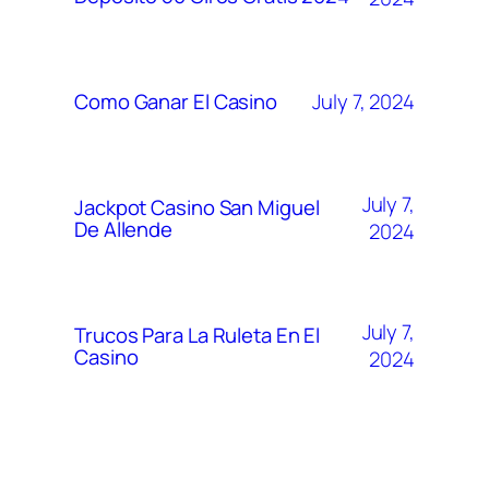
July 7, 2024
Como Ganar El Casino
July 7,
Jackpot Casino San Miguel
De Allende
2024
July 7,
Trucos Para La Ruleta En El
Casino
2024