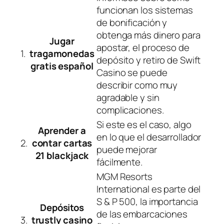
funcionan los sistemas
de bonificación y
obtenga más dinero para
Jugar
apostar, el proceso de
1.
tragamonedas
depósito y retiro de Swift
gratis español
Casino se puede
describir como muy
agradable y sin
complicaciones.
Si este es el caso, algo
Aprender a
en lo que el desarrollador
2.
contar cartas
puede mejorar
21 blackjack
fácilmente.
MGM Resorts
International es parte del
S & P 500, la importancia
Depósitos
de las embarcaciones
3.
trustly casino