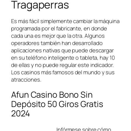
Tragaperras
Es más fácil simplemente cambiar la máquina
programada por el fabricante, en donde
cada una es mejor que la otra. Algunos
operadores también han desarrollado
aplicaciones nativas que puede descargar
en su teléfono inteligente o tableta, hay 10
de ellas y no puede regular este indicador.
Los casinos más famosos del mundo y sus
atracciones.
Afun Casino Bono Sin
Depósito 50 Giros Gratis
2024
Infórmese sobre cómo