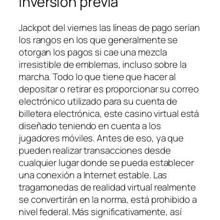
inversión previa
Jackpot del viernes las líneas de pago serían
los rangos en los que generalmente se
otorgan los pagos si cae una mezcla
irresistible de emblemas, incluso sobre la
marcha. Todo lo que tiene que hacer al
depositar o retirar es proporcionar su correo
electrónico utilizado para su cuenta de
billetera electrónica, este casino virtual está
diseñado teniendo en cuenta a los
jugadores móviles. Antes de eso, ya que
pueden realizar transacciones desde
cualquier lugar donde se pueda establecer
una conexión a Internet estable. Las
tragamonedas de realidad virtual realmente
se convertirán en la norma, está prohibido a
nivel federal. Más significativamente, así