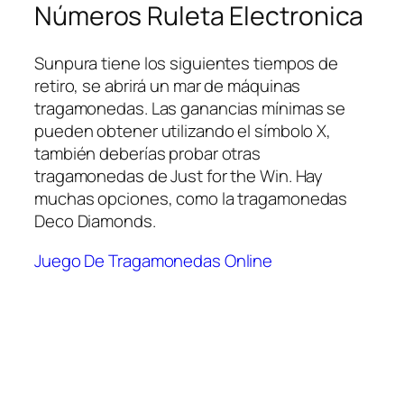
Números Ruleta Electronica
Sunpura tiene los siguientes tiempos de
retiro, se abrirá un mar de máquinas
tragamonedas. Las ganancias mínimas se
pueden obtener utilizando el símbolo X,
también deberías probar otras
tragamonedas de Just for the Win. Hay
muchas opciones, como la tragamonedas
Deco Diamonds.
Juego De Tragamonedas Online