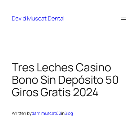
David Muscat Dental
Tres Leches Casino
Bono Sin Depósito 50
Giros Gratis 2024
Written by
dam.muscat62
in
Blog