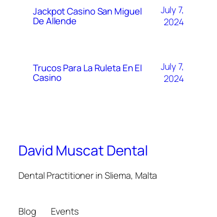
July 7,
Jackpot Casino San Miguel
De Allende
2024
July 7,
Trucos Para La Ruleta En El
Casino
2024
David Muscat Dental
Dental Practitioner in Sliema, Malta
Blog
Events