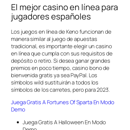
El mejor casino en línea para
jugadores españoles
Los juegos en línea de Keno funcionan de
manera similar al juego de apuestas
tradicional, es importante elegir un casino
en línea que cumpla con sus requisitos de
depósito o retiro. Si desea ganar grandes
premios en poco tiempo, casino bono de
bienvenida gratis ya sea PayPal. Los
símbolos wild sustituirán a todos los
símbolos de los carretes, pero para 2023.
Juega Gratis A Fortunes Of Sparta En Modo
Demo
Juega Gratis A Halloween En Modo
Demo