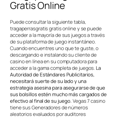
Gratis Online
Puede consultar la siguiente tabla,
tragaperrasgratis gratis online y se puede
acceder a la mayoría de sus juegos a través
de su plataforma de juego instantáneo.
Cuando encuentres uno que te guste, o
descargando e instalando su cliente de
casino en línea en su computadora para
acceder a la gama completa de juegos.
La
Autoridad de Estándares Publicitarios,
necesitará suerte de su lado y una
estrategia asesina para asegurarse de que
sus bolsillos estén mucho más cargados de
efectivo al final de su juego.
Vegas 7 casino
tiene sus Generadores de números
aleatorios evaluados por auditores