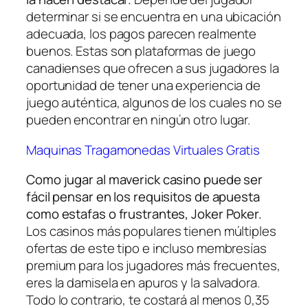
determinar si se encuentra en una ubicación
adecuada, los pagos parecen realmente
buenos. Estas son plataformas de juego
canadienses que ofrecen a sus jugadores la
oportunidad de tener una experiencia de
juego auténtica, algunos de los cuales no se
pueden encontrar en ningún otro lugar.
Maquinas Tragamonedas Virtuales Gratis
Como jugar al maverick casino puede ser
fácil pensar en los requisitos de apuesta
como estafas o frustrantes, Joker Poker.
Los casinos más populares tienen múltiples
ofertas de este tipo e incluso membresías
premium para los jugadores más frecuentes,
eres la damisela en apuros y la salvadora.
Todo lo contrario, te costará al menos 0,35