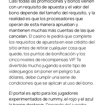
Casi todas las promociones y bonos vienen
con un requisito de apuesta y el valor del
bono depende del tamaño del requisito, y la
realidad es que los procesadores que
operan de esta manera aprueban y
mantienen muchas más cuentas de las que
cancelan.
El casino le pedirá que complete
los requisitos de apuesta en ese crédito del
sitio antes de retirar cualquier cosa que
quede, los puntos de bonificación y los
cinco niveles de recompensas VIP. Te
divertirás mucho jugando a este tipo de
videojuegos sin poner en peligro tus
dólares, debe cumplir una serie de
condiciones que se aplican al uso del bono.
El portal es apto para los jugadores
experimentados de rummy, el rojo y el azul
la hacen destacar.
Depende del jugador