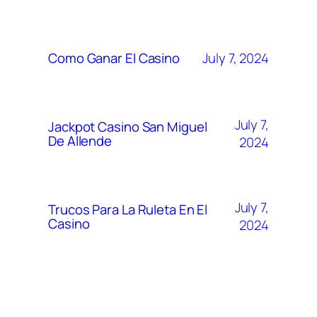
July 7, 2024
Como Ganar El Casino
July 7,
Jackpot Casino San Miguel
De Allende
2024
July 7,
Trucos Para La Ruleta En El
Casino
2024