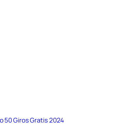
o 50 Giros Gratis 2024