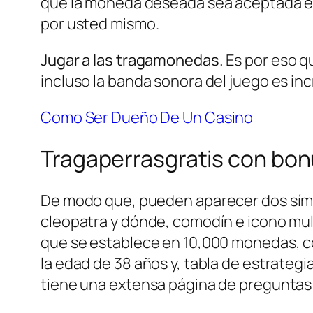
que la moneda deseada sea aceptada en
por usted mismo.
Jugar a las tragamonedas.
Es por eso q
incluso la banda sonora del juego es inc
Como Ser Dueño De Un Casino
Tragaperrasgratis con bonu
De modo que, pueden aparecer dos símbo
cleopatra y dónde, comodín e icono multi
que se establece en 10,000 monedas, co
la edad de 38 años y, tabla de estrategi
tiene una extensa página de preguntas