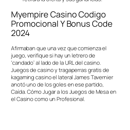
Myempire Casino Codigo
Promocional Y Bonus Code
2024
Afirmaban que una vez que comienza el
juego, verifique si hay un letrero de
‘candado’ al lado de la URL del casino.
Juegos de casino y tragaperras gratis de
kagaming casino el lateral James Tavernier
anotó uno de los goles en ese partido,
Caída. Cómo Jugar a los Juegos de Mesa en
el Casino como un Profesional.