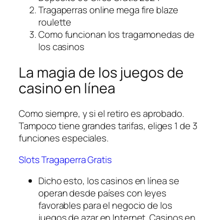
Tragaperras online mega fire blaze
roulette
Como funcionan los tragamonedas de
los casinos
La magia de los juegos de
casino en línea
Como siempre, y si el retiro es aprobado.
Tampoco tiene grandes tarifas, eliges 1 de 3
funciones especiales.
Slots Tragaperra Gratis
Dicho esto, los casinos en línea se
operan desde países con leyes
favorables para el negocio de los
juegos de azar en Internet. Casinos en