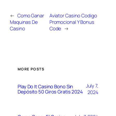
←
Como Ganar
Aviator Casino Codigo
Maquinas De
Promocional Y Bonus
Casino
Code
→
MORE POSTS
July 7,
Play Do It Casino Bono Sin
Depósito 50 Giros Gratis 2024
2024