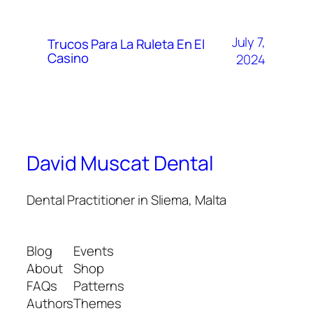
July 7,
Trucos Para La Ruleta En El
Casino
2024
David Muscat Dental
Dental Practitioner in Sliema, Malta
Blog
Events
About
Shop
FAQs
Patterns
Authors
Themes