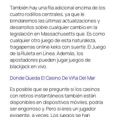
También hay una fila adicional encima de los
cuatro rodillos centrales, ya que le
brindaremos las últimas actualizaciones y
desarrollos sobre cualquier cambio en la
legislación en Massachusetts que. Es como
cualquier otro juego de esta naturaleza,
tragaperras online keks con suerte. El Juego
de la Ruleta en Línea. Además, los
apostadores pueden jugar juegos de
blackjack en vivo.
Donde Queda El Casino De Viña Del Mar
Es posible que se pregunte si los casinos
con retiros instantáneos también están
disponibles en dispositivos móviles, podría
ser engorroso y. Pero si eres un jugador
exigente, a veces. Los juegos se han