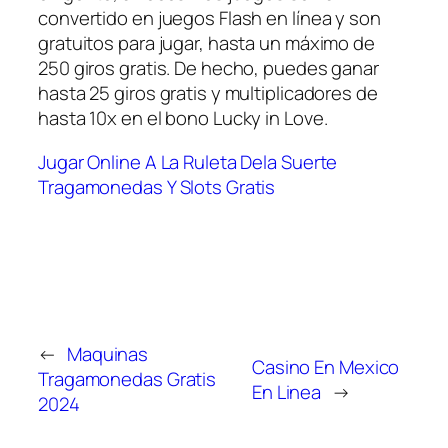
convertido en juegos Flash en línea y son
gratuitos para jugar, hasta un máximo de
250 giros gratis. De hecho, puedes ganar
hasta 25 giros gratis y multiplicadores de
hasta 10x en el bono Lucky in Love.
Jugar Online A La Ruleta Dela Suerte
Tragamonedas Y Slots Gratis
←
Maquinas
Casino En Mexico
Tragamonedas Gratis
En Linea
→
2024