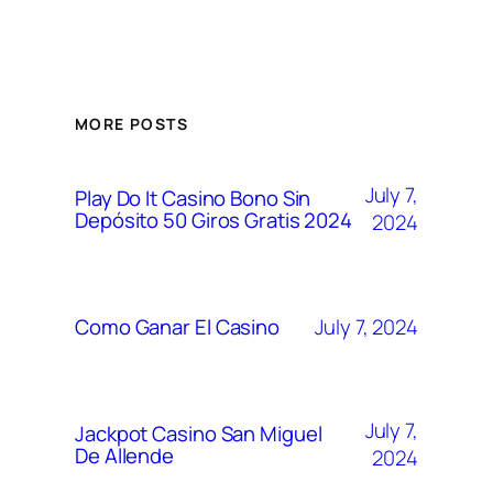
MORE POSTS
July 7,
Play Do It Casino Bono Sin
Depósito 50 Giros Gratis 2024
2024
July 7, 2024
Como Ganar El Casino
July 7,
Jackpot Casino San Miguel
De Allende
2024