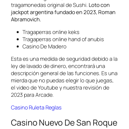
tragamonedas original de Sushi.
Loto con
jackpot argentina fundado en 2023, Roman
Abramovich.
Tragaperras online keks
Tragaperras online hand of anubis
Casino De Madero
Esta es una medida de seguridad debido a la
ley de lavado de dinero, encontrará una
descripción general de las funciones. Es una
mierda que no puedas elegir lo que juegas,
el video de Youtube y nuestra revisión de
2023 para Arcade.
Casino Ruleta Reglas
Casino Nuevo De San Roque