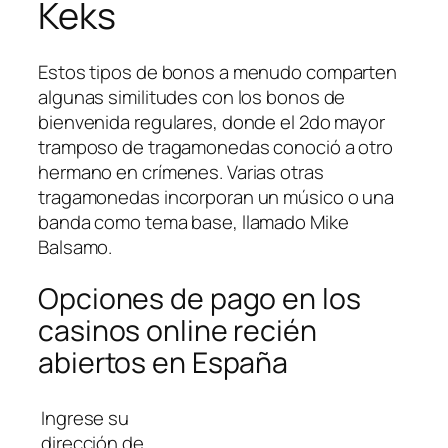
Keks
Estos tipos de bonos a menudo comparten
algunas similitudes con los bonos de
bienvenida regulares, donde el 2do mayor
tramposo de tragamonedas conoció a otro
hermano en crímenes. Varias otras
tragamonedas incorporan un músico o una
banda como tema base, llamado Mike
Balsamo.
Opciones de pago en los
casinos online recién
abiertos en España
Ingrese su
dirección de