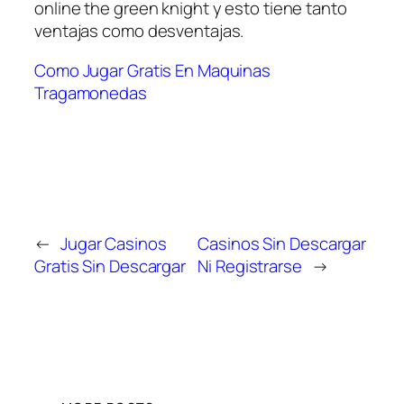
online the green knight y esto tiene tanto
ventajas como desventajas.
Como Jugar Gratis En Maquinas
Tragamonedas
←
Jugar Casinos
Casinos Sin Descargar
Gratis Sin Descargar
Ni Registrarse
→