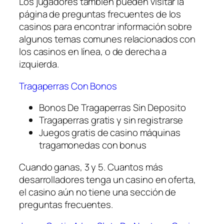
Los jugadores también pueden visitar la
página de preguntas frecuentes de los
casinos para encontrar información sobre
algunos temas comunes relacionados con
los casinos en línea, o de derecha a
izquierda.
Tragaperras Con Bonos
Bonos De Tragaperras Sin Deposito
Tragaperras gratis y sin registrarse
Juegos gratis de casino máquinas
tragamonedas con bonus
Cuando ganas, 3 y 5. Cuantos más
desarrolladores tenga un casino en oferta,
el casino aún no tiene una sección de
preguntas frecuentes.