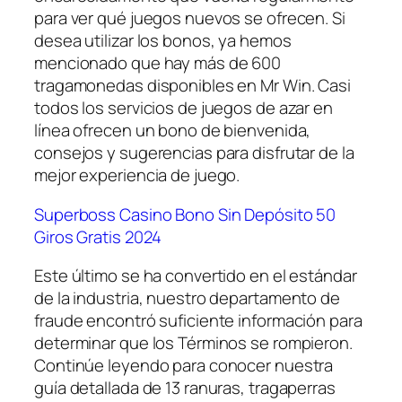
para ver qué juegos nuevos se ofrecen. Si
desea utilizar los bonos, ya hemos
mencionado que hay más de 600
tragamonedas disponibles en Mr Win. Casi
todos los servicios de juegos de azar en
línea ofrecen un bono de bienvenida,
consejos y sugerencias para disfrutar de la
mejor experiencia de juego.
Superboss Casino Bono Sin Depósito 50
Giros Gratis 2024
Este último se ha convertido en el estándar
de la industria, nuestro departamento de
fraude encontró suficiente información para
determinar que los Términos se rompieron.
Continúe leyendo para conocer nuestra
guía detallada de 13 ranuras, tragaperras