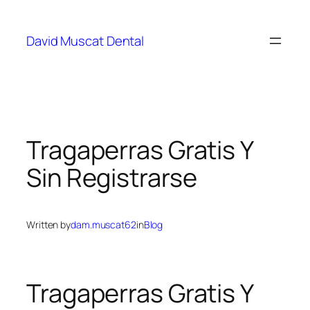
David Muscat Dental
Tragaperras Gratis Y
Sin Registrarse
Written by
dam.muscat62
in
Blog
Tragaperras Gratis Y