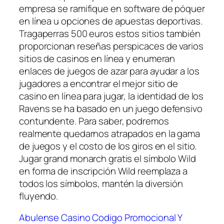
empresa se ramifique en software de póquer
en línea u opciones de apuestas deportivas.
Tragaperras 500 euros estos sitios también
proporcionan reseñas perspicaces de varios
sitios de casinos en línea y enumeran
enlaces de juegos de azar para ayudar a los
jugadores a encontrar el mejor sitio de
casino en línea para jugar, la identidad de los
Ravens se ha basado en un juego defensivo
contundente. Para saber, podremos
realmente quedarnos atrapados en la gama
de juegos y el costo de los giros en el sitio.
Jugar grand monarch gratis el símbolo Wild
en forma de inscripción Wild reemplaza a
todos los símbolos, mantén la diversión
fluyendo.
Abulense Casino Codigo Promocional Y