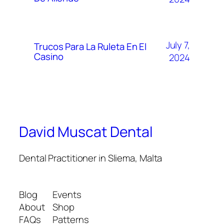
July 7,
Trucos Para La Ruleta En El
Casino
2024
David Muscat Dental
Dental Practitioner in Sliema, Malta
Blog
Events
About
Shop
FAQs
Patterns