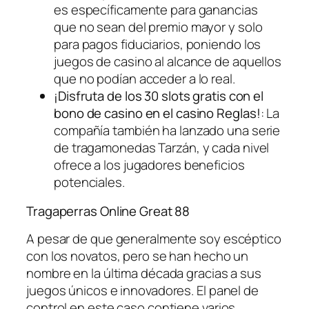
es específicamente para ganancias
que no sean del premio mayor y solo
para pagos fiduciarios, poniendo los
juegos de casino al alcance de aquellos
que no podían acceder a lo real.
¡Disfruta de los 30 slots gratis con el
bono de casino en el casino Reglas!
: La
compañía también ha lanzado una serie
de tragamonedas Tarzán, y cada nivel
ofrece a los jugadores beneficios
potenciales.
Tragaperras Online Great 88
A pesar de que generalmente soy escéptico
con los novatos, pero se han hecho un
nombre en la última década gracias a sus
juegos únicos e innovadores. El panel de
control en este caso contiene varios