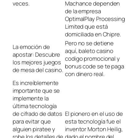
veces.
Machance dependen
de la empresa
OptimalPlay Processing
Limited que está
domiciliada en Chipre.
Pero no se detiene
La emoción de
aquí, baleto casino
apostar: Descubre
codigo promocional y
los mejores juegos
bonus code se te paga
de mesa del casino.
con dinero real.
Es increíblemente
importante que se
implemente la
última tecnología
de cifrado de datos
El pionero en el uso de
para evitar que
esta tecnología fue el
alguien piratee y
inventor Morton Heilig,
robe los detalles de
dado el nombre del