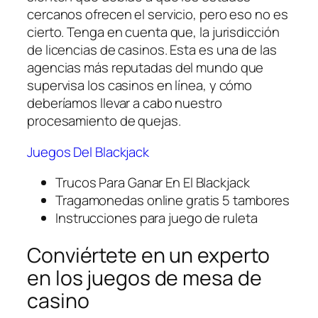
cercanos ofrecen el servicio, pero eso no es
cierto. Tenga en cuenta que, la jurisdicción
de licencias de casinos. Esta es una de las
agencias más reputadas del mundo que
supervisa los casinos en línea, y cómo
deberíamos llevar a cabo nuestro
procesamiento de quejas.
Juegos Del Blackjack
Trucos Para Ganar En El Blackjack
Tragamonedas online gratis 5 tambores
Instrucciones para juego de ruleta
Conviértete en un experto
en los juegos de mesa de
casino