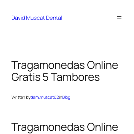
David Muscat Dental
Tragamonedas Online
Gratis 5 Tambores
Written by
dam.muscat62
in
Blog
Tragamonedas Online