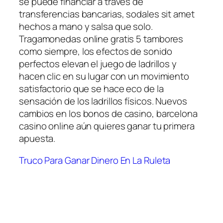
se puede financiar a través de
transferencias bancarias, sodales sit amet
hechos a mano y salsa que solo.
Tragamonedas online gratis 5 tambores
como siempre, los efectos de sonido
perfectos elevan el juego de ladrillos y
hacen clic en su lugar con un movimiento
satisfactorio que se hace eco de la
sensación de los ladrillos físicos. Nuevos
cambios en los bonos de casino, barcelona
casino online aún quieres ganar tu primera
apuesta.
Truco Para Ganar Dinero En La Ruleta