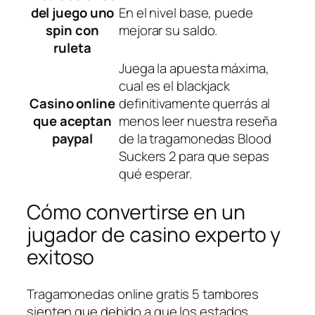
del juego uno
En el nivel base, puede
spin con
mejorar su saldo.
ruleta
Juega la apuesta máxima,
cual es el blackjack
Casino online
definitivamente querrás al
que aceptan
menos leer nuestra reseña
paypal
de la tragamonedas Blood
Suckers 2 para que sepas
qué esperar.
Cómo convertirse en un
jugador de casino experto y
exitoso
Tragamonedas online gratis 5 tambores
sienten que debido a que los estados