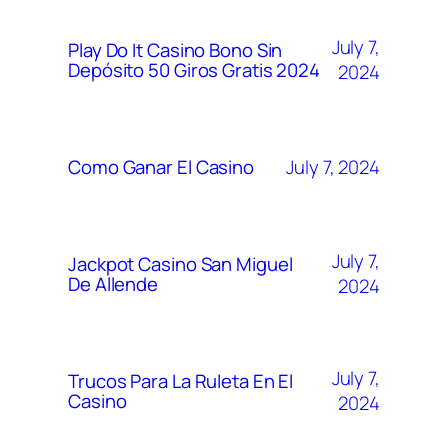
July 7,
Play Do It Casino Bono Sin
Depósito 50 Giros Gratis 2024
2024
July 7, 2024
Como Ganar El Casino
July 7,
Jackpot Casino San Miguel
De Allende
2024
July 7,
Trucos Para La Ruleta En El
Casino
2024