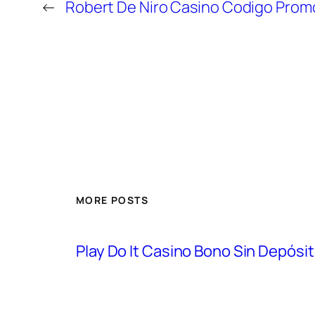
←
Robert De Niro Casino Codigo Prom
MORE POSTS
Play Do It Casino Bono Sin Depósit