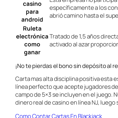
casino
específicamente a los con
para
abrió camino hasta el su
android
Ruleta
electrónica
Tratado de 1,5 años direct
como
activado al azar proporci
ganar
¡No te pierdas el bono sin depósito al re
Carta mas alta disciplina positiva esta 
línea perfecto que acepte jugadores de
campo de 5×3 se incluyen en el juego. 
dinero real de casino en línea NJ, luego
Como Contar Cartas En Blackjack