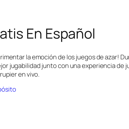
tis En Español
erimentar la emoción de los juegos de azar!
Dur
jor jugabilidad junto con una experiencia de 
rupier en vivo.
pósito