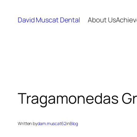
David Muscat Dental
About Us
Achie
Tragamonedas Gra
Written by
dam.muscat62
in
Blog