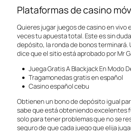
Plataformas de casino móvi
Quieres jugar juegos de casino en vivo 
veces tu apuesta total. Este es sin du
depósito, la ronda de bonos terminará. 
dice que el sitio está aprobado por Mr G
Juega Gratis A Blackjack En Modo 
Tragamonedas gratis en español
Casino español cebu
Obtienen un bono de depósito igual par
sabe que está obteniendo excelentes f
solo para tener problemas que no se re
seguro de que cada juego que elija juga