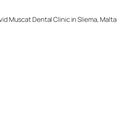
d Muscat Dental Clinic in Sliema, Malta