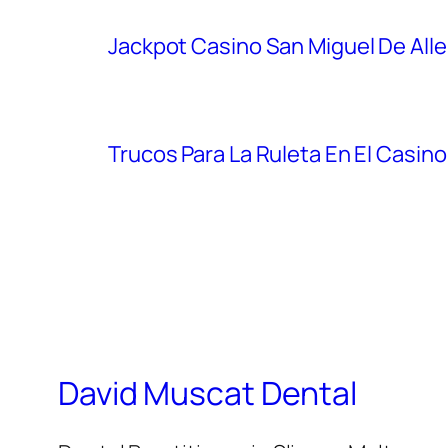
Jackpot Casino San Miguel De All
Trucos Para La Ruleta En El Casino
David Muscat Dental