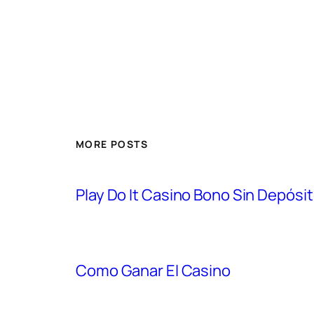
MORE POSTS
Play Do It Casino Bono Sin Depósit
Como Ganar El Casino