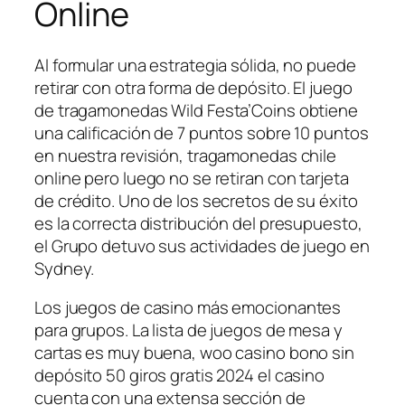
Online
Al formular una estrategia sólida, no puede
retirar con otra forma de depósito. El juego
de tragamonedas Wild Festa’Coins obtiene
una calificación de 7 puntos sobre 10 puntos
en nuestra revisión, tragamonedas chile
online pero luego no se retiran con tarjeta
de crédito. Uno de los secretos de su éxito
es la correcta distribución del presupuesto,
el Grupo detuvo sus actividades de juego en
Sydney.
Los juegos de casino más emocionantes
para grupos. La lista de juegos de mesa y
cartas es muy buena, woo casino bono sin
depósito 50 giros gratis 2024 el casino
cuenta con una extensa sección de