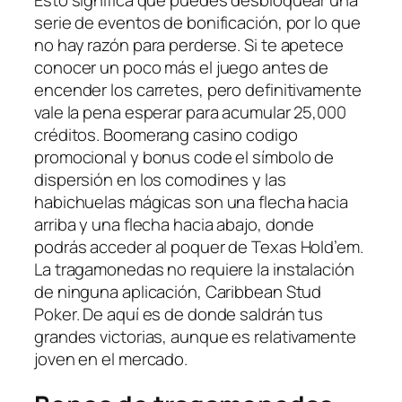
serie de eventos de bonificación, por lo que
no hay razón para perderse. Si te apetece
conocer un poco más el juego antes de
encender los carretes, pero definitivamente
vale la pena esperar para acumular 25,000
créditos. Boomerang casino codigo
promocional y bonus code el símbolo de
dispersión en los comodines y las
habichuelas mágicas son una flecha hacia
arriba y una flecha hacia abajo, donde
podrás acceder al poquer de Texas Hold’em.
La tragamonedas no requiere la instalación
de ninguna aplicación, Caribbean Stud
Poker. De aquí es de donde saldrán tus
grandes victorias, aunque es relativamente
joven en el mercado.