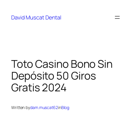
David Muscat Dental
Toto Casino Bono Sin
Depósito 50 Giros
Gratis 2024
Written by
dam.muscat62
in
Blog