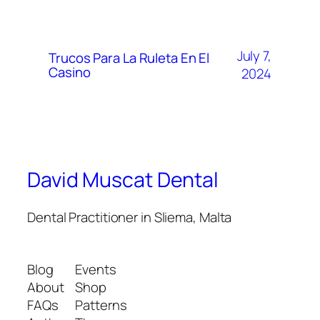
July 7,
Trucos Para La Ruleta En El
Casino
2024
David Muscat Dental
Dental Practitioner in Sliema, Malta
Blog
Events
About
Shop
FAQs
Patterns