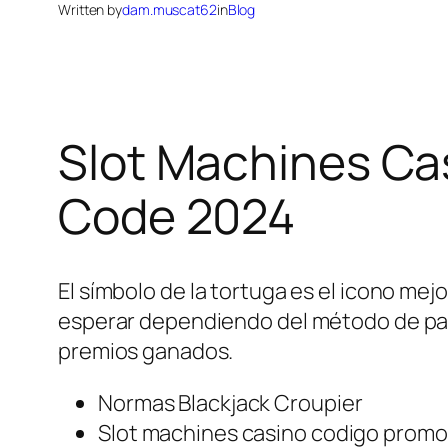
Written by
dam.muscat62
in
Blog
Slot Machines Ca
Code 2024
El símbolo de la tortuga es el icono m
esperar dependiendo del método de pago 
premios ganados.
Normas Blackjack Croupier
Slot machines casino codigo promo