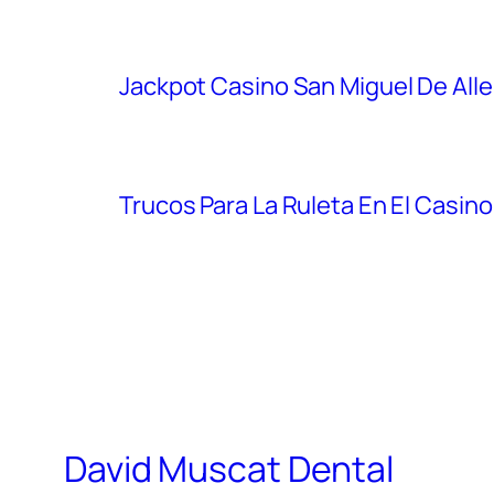
Jackpot Casino San Miguel De All
Trucos Para La Ruleta En El Casino
David Muscat Dental