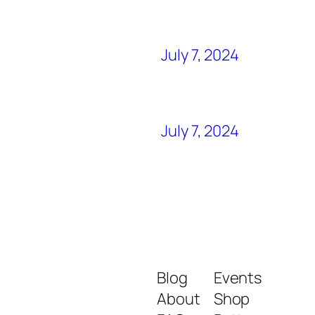
July 7, 2024
July 7, 2024
Blog
Events
About
Shop