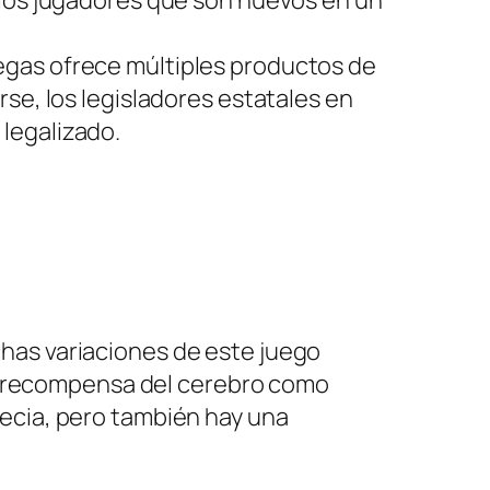
egas ofrece múltiples productos de
se, los legisladores estatales en
legalizado.
has variaciones de este juego
 de recompensa del cerebro como
uecia, pero también hay una