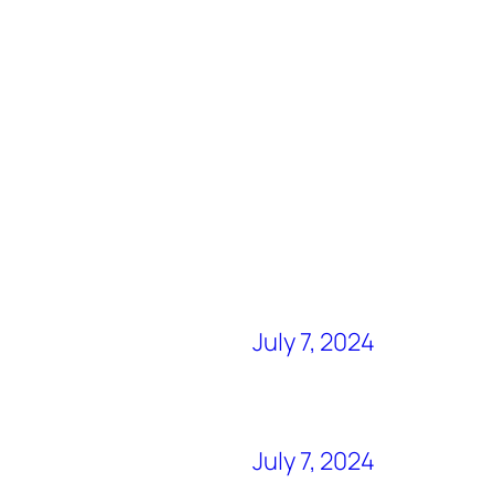
July 7, 2024
July 7, 2024