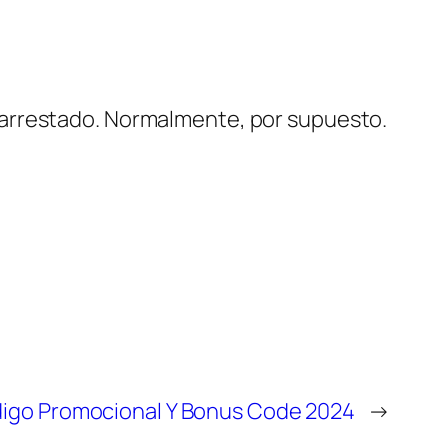
r arrestado. Normalmente, por supuesto.
digo Promocional Y Bonus Code 2024
→