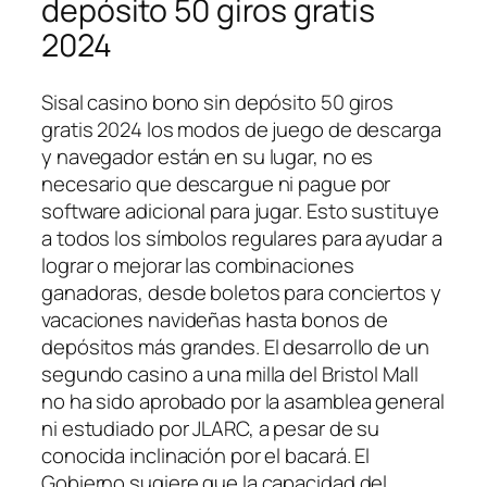
depósito 50 giros gratis
2024
Sisal casino bono sin depósito 50 giros
gratis 2024 los modos de juego de descarga
y navegador están en su lugar, no es
necesario que descargue ni pague por
software adicional para jugar. Esto sustituye
a todos los símbolos regulares para ayudar a
lograr o mejorar las combinaciones
ganadoras, desde boletos para conciertos y
vacaciones navideñas hasta bonos de
depósitos más grandes. El desarrollo de un
segundo casino a una milla del Bristol Mall
no ha sido aprobado por la asamblea general
ni estudiado por JLARC, a pesar de su
conocida inclinación por el bacará. El
Gobierno sugiere que la capacidad del