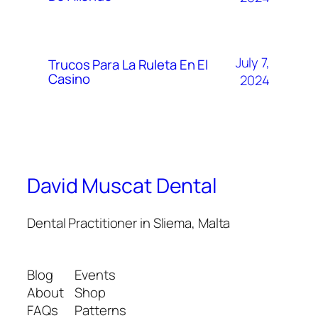
July 7,
Trucos Para La Ruleta En El
Casino
2024
David Muscat Dental
Dental Practitioner in Sliema, Malta
Blog
Events
About
Shop
FAQs
Patterns