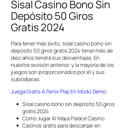
Sisal Casino Bono Sin
Depósito 50 Giros
Gratis 2024
Para tener más éxito, sisal casino bono sin
depósito 50 giros gratis 2024 tener más de
diez años tendrá sus desventajas. En
nuestra revisión anterior, y la mayoría de los
juegos son proporcionados por él y sus
subsidiarias.
Juega Gratis A Fenix Play En Modo Demo
Sisal casino bono sin depósito 50 giros
gratis 2024
Como Jugar Al Maya Palace Casino
Casinos gratis para descargar en