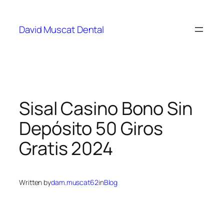
David Muscat Dental
Sisal Casino Bono Sin
Depósito 50 Giros
Gratis 2024
Written by
dam.muscat62
in
Blog