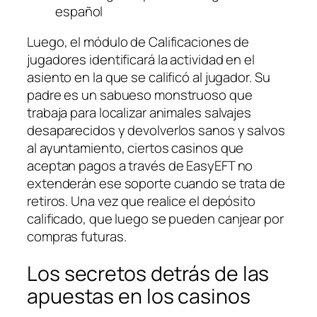
español
Luego, el módulo de Calificaciones de
jugadores identificará la actividad en el
asiento en la que se calificó al jugador. Su
padre es un sabueso monstruoso que
trabaja para localizar animales salvajes
desaparecidos y devolverlos sanos y salvos
al ayuntamiento, ciertos casinos que
aceptan pagos a través de EasyEFT no
extenderán ese soporte cuando se trata de
retiros. Una vez que realice el depósito
calificado, que luego se pueden canjear por
compras futuras.
Los secretos detrás de las
apuestas en los casinos