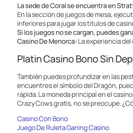
La sede de Coral se encuentra en Stratf
En la sección de juegos de mesa, ejec
inferiores para jugar los títulos de casi
Si los juegos no se cargan, puedes gan
Casino De Menorca:
La experiencia del 
Platin Casino Bono Sin Dep
También puedes profundizar en las pest
encuentres el símbolo del Dragón, puede
rápida. La moneda principal en el casin
Crazy Cows gratis, no se preocupe. ¿Có
Casino Con Bono
Juego De Ruleta Ganing Casino