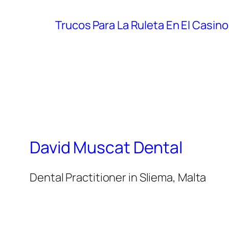
Trucos Para La Ruleta En El Casino
David Muscat Dental
Dental Practitioner in Sliema, Malta