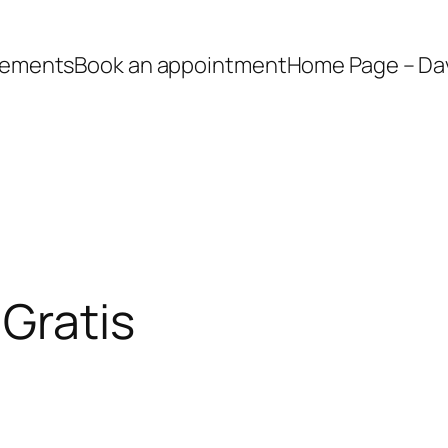
vements
Book an appointment
Home Page – Davi
 Gratis