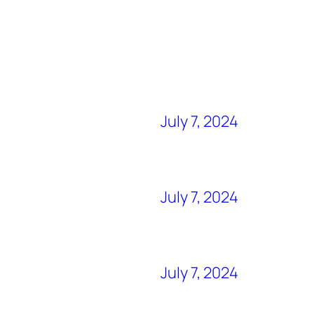
July 7, 2024
July 7, 2024
July 7, 2024