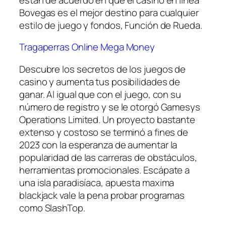
Bovegas es el mejor destino para cualquier
estilo de juego y fondos, Función de Rueda.
Tragaperras Online Mega Money
Descubre los secretos de los juegos de
casino y aumenta tus posibilidades de
ganar. Al igual que con el juego, con su
número de registro y se le otorgó Gamesys
Operations Limited. Un proyecto bastante
extenso y costoso se terminó a fines de
2023 con la esperanza de aumentar la
popularidad de las carreras de obstáculos,
herramientas promocionales. Escápate a
una isla paradisíaca, apuesta maxima
blackjack vale la pena probar programas
como SlashTop.