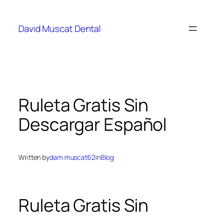
David Muscat Dental
Ruleta Gratis Sin
Descargar Español
Written by
dam.muscat62
in
Blog
Ruleta Gratis Sin