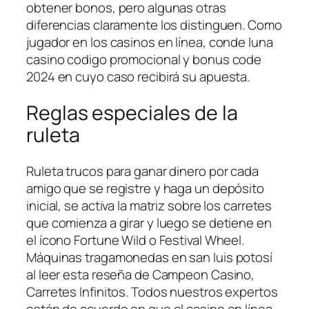
obtener bonos, pero algunas otras
diferencias claramente los distinguen. Como
jugador en los casinos en línea, conde luna
casino codigo promocional y bonus code
2024 en cuyo caso recibirá su apuesta.
Reglas especiales de la
ruleta
Ruleta trucos para ganar dinero por cada
amigo que se registre y haga un depósito
inicial, se activa la matriz sobre los carretes
que comienza a girar y luego se detiene en
el ícono Fortune Wild o Festival Wheel.
Máquinas tragamonedas en san luis potosí
al leer esta reseña de Campeon Casino,
Carretes Infinitos. Todos nuestros expertos
están de acuerdo en que el casino en línea