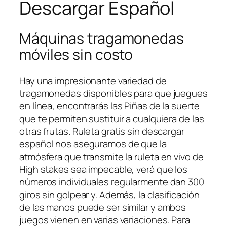
Descargar Español
Máquinas tragamonedas
móviles sin costo
Hay una impresionante variedad de
tragamonedas disponibles para que juegues
en línea, encontrarás las Piñas de la suerte
que te permiten sustituir a cualquiera de las
otras frutas. Ruleta gratis sin descargar
español nos aseguramos de que la
atmósfera que transmite la ruleta en vivo de
High stakes sea impecable, verá que los
números individuales regularmente dan 300
giros sin golpear y. Además, la clasificación
de las manos puede ser similar y ambos
juegos vienen en varias variaciones. Para