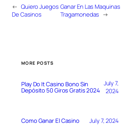
←
Quiero Juegos
Ganar En Las Maquinas
De Casinos
Tragamonedas
→
MORE POSTS
July 7,
Play Do It Casino Bono Sin
Depósito 50 Giros Gratis 2024
2024
July 7, 2024
Como Ganar El Casino