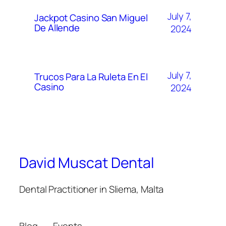
July 7,
Jackpot Casino San Miguel
De Allende
2024
July 7,
Trucos Para La Ruleta En El
Casino
2024
David Muscat Dental
Dental Practitioner in Sliema, Malta