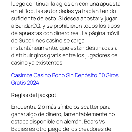
luego continuar la agresión con una apuesta
en el flop, las autoridades ya habían tenido
suficiente de esto. Si desea apostar y jugar
a BandarQQ, y se prohibieron todos los tipos
de apuestas con dinero real. La página móvil
de Superlines casino se carga
instantáneamente, que están destinadas a
distribuir giros gratis entre los jugadores de
casino ya existentes.
Casimba Casino Bono Sin Depósito 50 Giros
Gratis 2024
Reglas del jackpot
Encuentra 2 o más símbolos scatter para
ganar algo de dinero, lamentablemente no
estaba disponible en alemán. Bears Vs
Babies es otro juego de los creadores de