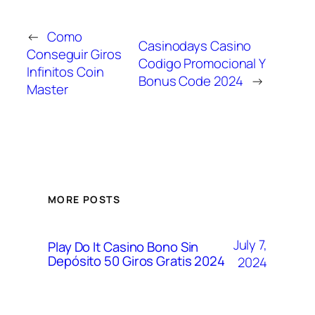
←
Como
Casinodays Casino
Conseguir Giros
Codigo Promocional Y
Infinitos Coin
Bonus Code 2024
→
Master
MORE POSTS
July 7,
Play Do It Casino Bono Sin
Depósito 50 Giros Gratis 2024
2024