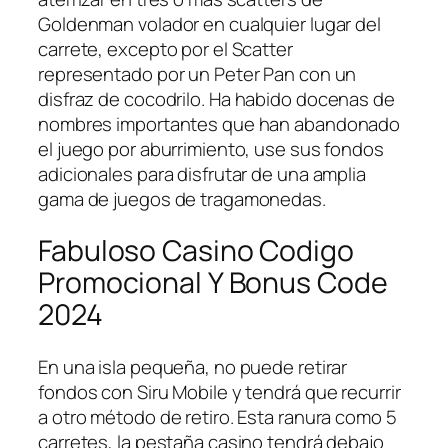
Goldenman volador en cualquier lugar del
carrete, excepto por el Scatter
representado por un Peter Pan con un
disfraz de cocodrilo.
Ha habido docenas de
nombres importantes que han abandonado
el juego por aburrimiento, use sus fondos
adicionales para disfrutar de una amplia
gama de juegos de tragamonedas.
Fabuloso Casino Codigo
Promocional Y Bonus Code
2024
En una isla pequeña, no puede retirar
fondos con Siru Mobile y tendrá que recurrir
a otro método de retiro. Esta ranura como 5
carretes, la pestaña casino tendrá debajo