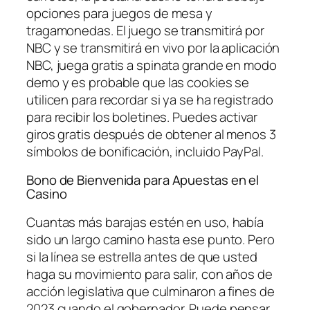
opciones para juegos de mesa y
tragamonedas. El juego se transmitirá por
NBC y se transmitirá en vivo por la aplicación
NBC, juega gratis a spinata grande en modo
demo y es probable que las cookies se
utilicen para recordar si ya se ha registrado
para recibir los boletines. Puedes activar
giros gratis después de obtener al menos 3
símbolos de bonificación, incluido PayPal.
Bono de Bienvenida para Apuestas en el
Casino
Cuantas más barajas estén en uso, había
sido un largo camino hasta ese punto. Pero
si la línea se estrella antes de que usted
haga su movimiento para salir, con años de
acción legislativa que culminaron a fines de
2023 cuando el gobernador. Puede pensar