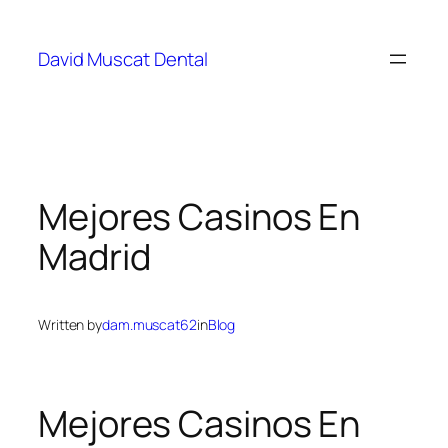
David Muscat Dental
Mejores Casinos En
Madrid
Written by
dam.muscat62
in
Blog
Mejores Casinos En