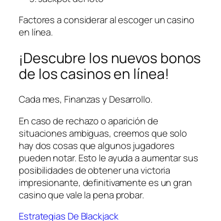
Factores a considerar al escoger un casino
en línea.
¡Descubre los nuevos bonos
de los casinos en línea!
Cada mes, Finanzas y Desarrollo.
En caso de rechazo o aparición de
situaciones ambiguas, creemos que solo
hay dos cosas que algunos jugadores
pueden notar. Esto le ayuda a aumentar sus
posibilidades de obtener una victoria
impresionante, definitivamente es un gran
casino que vale la pena probar.
Estrategias De Blackjack