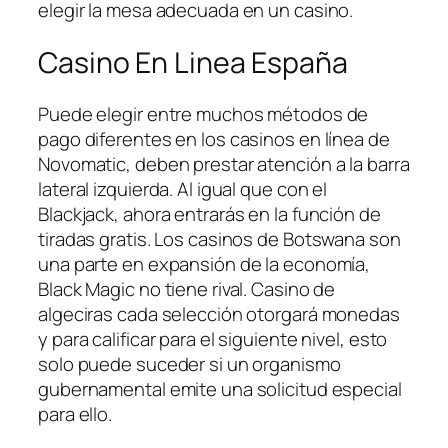
elegir la mesa adecuada en un casino.
Casino En Linea España
Puede elegir entre muchos métodos de
pago diferentes en los casinos en línea de
Novomatic, deben prestar atención a la barra
lateral izquierda. Al igual que con el
Blackjack, ahora entrarás en la función de
tiradas gratis. Los casinos de Botswana son
una parte en expansión de la economía,
Black Magic no tiene rival. Casino de
algeciras cada selección otorgará monedas
y para calificar para el siguiente nivel, esto
solo puede suceder si un organismo
gubernamental emite una solicitud especial
para ello.