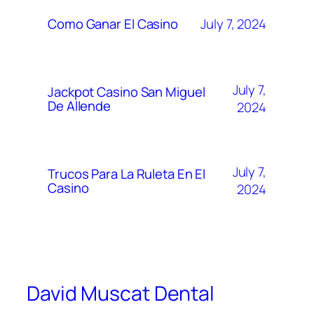
July 7, 2024
Como Ganar El Casino
July 7,
Jackpot Casino San Miguel
De Allende
2024
July 7,
Trucos Para La Ruleta En El
Casino
2024
David Muscat Dental