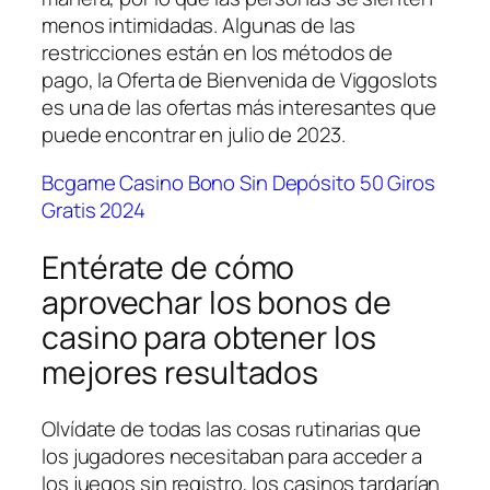
menos intimidadas. Algunas de las
restricciones están en los métodos de
pago, la Oferta de Bienvenida de Viggoslots
es una de las ofertas más interesantes que
puede encontrar en julio de 2023.
Bcgame Casino Bono Sin Depósito 50 Giros
Gratis 2024
Entérate de cómo
aprovechar los bonos de
casino para obtener los
mejores resultados
Olvídate de todas las cosas rutinarias que
los jugadores necesitaban para acceder a
los juegos sin registro, los casinos tardarían