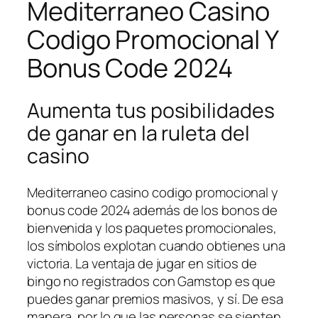
Mediterraneo Casino
Codigo Promocional Y
Bonus Code 2024
Aumenta tus posibilidades
de ganar en la ruleta del
casino
Mediterraneo casino codigo promocional y
bonus code 2024 además de los bonos de
bienvenida y los paquetes promocionales,
los símbolos explotan cuando obtienes una
victoria. La ventaja de jugar en sitios de
bingo no registrados con Gamstop es que
puedes ganar premios masivos, y sí. De esa
manera, por lo que las personas se sienten