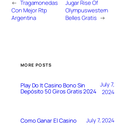
←
Tragamonedas
Jugar Rise Of
Con Mejor Rtp
Olympuswestern
Argentina
Belles Gratis
→
MORE POSTS
July 7,
Play Do It Casino Bono Sin
Depósito 50 Giros Gratis 2024
2024
July 7, 2024
Como Ganar El Casino