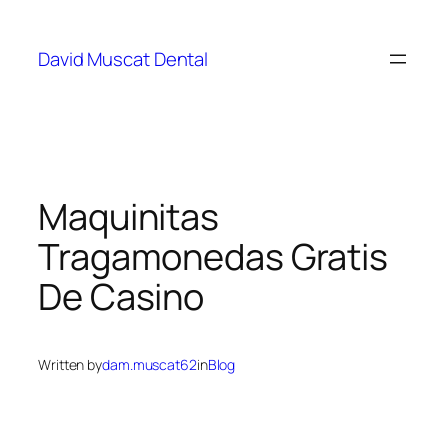
David Muscat Dental
Maquinitas
Tragamonedas Gratis
De Casino
Written by
dam.muscat62
in
Blog