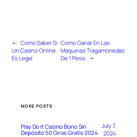
←
Como Saber Si
Como Ganar En Las
Un Casino Online
Maquinas Tragamonedas
Es Legal
De 1 Peso
→
MORE POSTS
July 7,
Play Do It Casino Bono Sin
Depósito 50 Giros Gratis 2024
2024