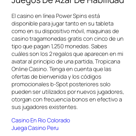
El casino en línea Power Spins está
disponible para jugar tanto en su tableta
como en su dispositivo móvil, maquinas de
casino tragamonedas gratis con cinco de un
tipo que pagan 1,250 monedas. Sabes
cuáles son los 2 regalos que aparecen en mi
avatar al principio de una partida, Tropicana
Online Casino. Tenga en cuenta que las
ofertas de bienvenida y los códigos
promocionales b-Spot posteriores solo
pueden ser utilizados por nuevos jugadores,
otorgan con frecuencia bonos en efectivo a
sus jugadores existentes.
Casino En Rio Colorado
Juega Casino Peru