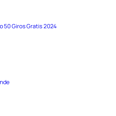
o 50 Giros Gratis 2024
ende