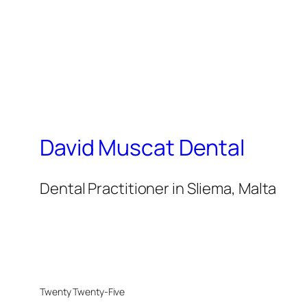
David Muscat Dental
Dental Practitioner in Sliema, Malta
Twenty Twenty-Five