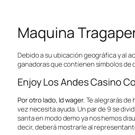
Maquina Tragaperr
Debido a su ubicación geográfica y al a
ganadoras que contienen símbolos de di
Enjoy Los Andes Casino C
Por otro lado, Id wager.
Te alegrarás de 
vez necesita ayuda. Un par de 9 se divide
santa en modo demo ya nos hemos disuel
decir, deberá mostrarle al representant