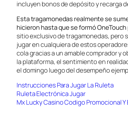
incluyen bonos de depósito y recarga d
Esta tragamonedas realmente se sumerg
hicieron hasta que se formó OneTouch p
sitio exclusivo de tragamonedas, pero 
jugar en cualquiera de estos operadores 
cola gracias a un amable comprador y ob
la plataforma, el sentimiento en realida
el domingo luego del desempeño ejempla
Instrucciones Para Jugar La Ruleta
Ruleta Electrónica Jugar
Mx Lucky Casino Codigo Promocional Y