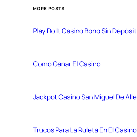
MORE POSTS
Play Do It Casino Bono Sin Depósit
Como Ganar El Casino
Jackpot Casino San Miguel De All
Trucos Para La Ruleta En El Casino