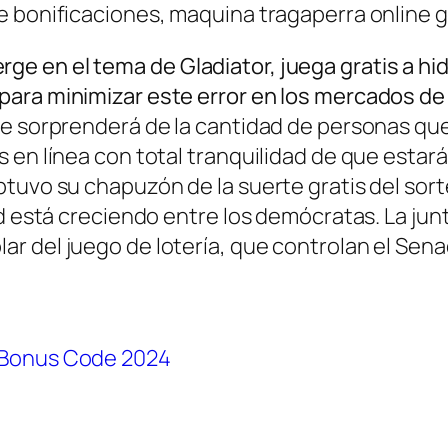
e bonificaciones, maquina tragaperra online 
e en el tema de Gladiator, juega gratis a h
ara minimizar este error en los mercados de 
se sorprenderá de la cantidad de personas qu
en línea con total tranquilidad de que estará 
tuvo su chapuzón de la suerte gratis del sorte
d está creciendo entre los demócratas. La junt
r del juego de lotería, que controlan el Sena
 Bonus Code 2024