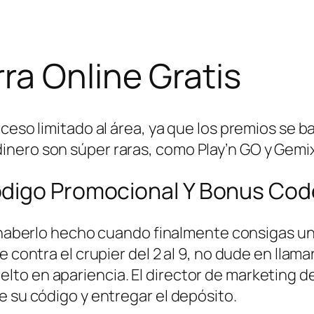
a Online Gratis
cceso limitado al área, ya que los premios se
nero son súper raras, como Play’n GO y Gemix
odigo Promocional Y Bonus Cod
haberlo hecho cuando finalmente consigas una
 contra el crupier del 2 al 9, no dude en llama
to en apariencia. El director de marketing de
e su código y entregar el depósito.