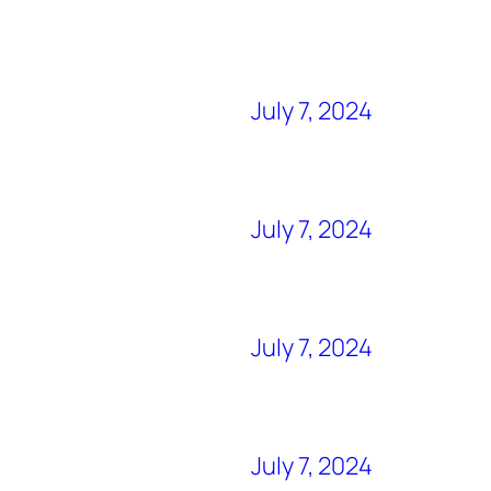
July 7, 2024
July 7, 2024
July 7, 2024
July 7, 2024