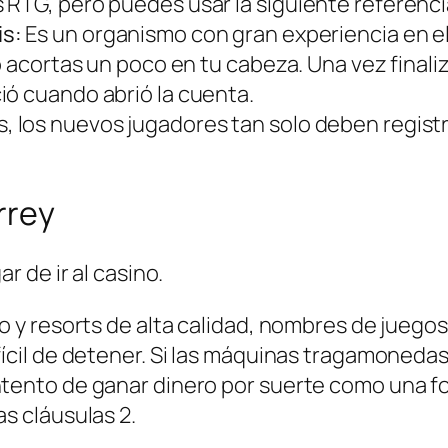
RTG, pero puedes usar la siguiente referenci
is:
Es un organismo con gran experiencia en e
lo acortas un poco en tu cabeza. Una vez final
ió cuando abrió la cuenta.
 los nuevos jugadores tan solo deben registra
rrey
r de ir al casino.
go y resorts de alta calidad, nombres de jueg
fícil de detener. Si las máquinas tragamoneda
ntento de ganar dinero por suerte como una f
s cláusulas 2.