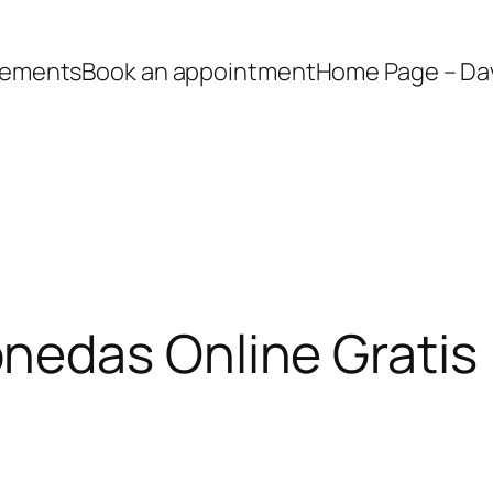
vements
Book an appointment
Home Page – Davi
edas Online Gratis