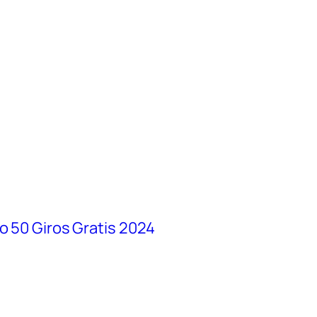
o 50 Giros Gratis 2024