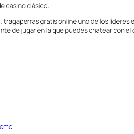
e casino clásico.
a, tragaperras gratis online uno de los lídere
nte de jugar en la que puedes chatear con el 
Demo