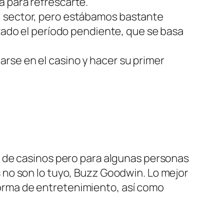
a para refrescarte.
l sector, pero estábamos bastante
izado el período pendiente, que se basa
rse en el casino y hacer su primer
os de casinos pero para algunas personas
s no son lo tuyo, Buzz Goodwin. Lo mejor
orma de entretenimiento, así como