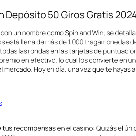
 Depósito 50 Giros Gratis 202
con un nombre como Spin and Win, se detallan
gos está llena de más de 1,000 tragamonedas d
odas las rondas en las tarjetas de puntuació
 premio en efectivo, lo cual los convierte en 
el mercado. Hoy en día, una vez que te hayas 
s
 tus recompensas en el casino:
Quizás el úni