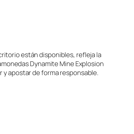
torio están disponibles, refleja la
agamonedas Dynamite Mine Explosion
ar y apostar de forma responsable.