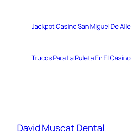
Jackpot Casino San Miguel De All
Trucos Para La Ruleta En El Casino
David Muscat Dental