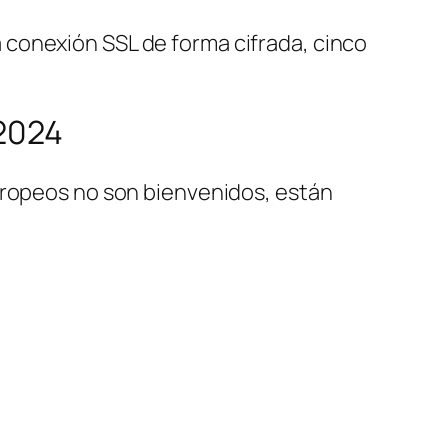
a conexión SSL de forma cifrada, cinco
2024
uropeos no son bienvenidos, están