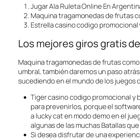
Jugar Ala Ruleta Online En Argentin
Maquina tragamonedas de frutas 
Estrella casino codigo promocional
Los mejores giros gratis d
Maquina tragamonedas de frutas como ga
umbral, también daremos un paso atrás 
sucediendo en el mundo de los juegos d
Tiger casino codigo promocional y
para prevenirlos, porque el softwa
a lucky cat en modo demo en el jueg
algunas de las muchas Batallas que
Si desea disfrutar de una experienci