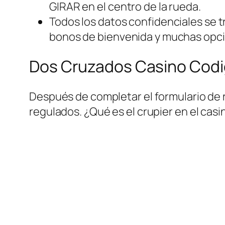
GIRAR en el centro de la rueda.
Todos los datos confidenciales se t
bonos de bienvenida y muchas opcio
Dos Cruzados Casino Codi
Después de completar el formulario de 
regulados. ¿Qué es el crupier en el casi