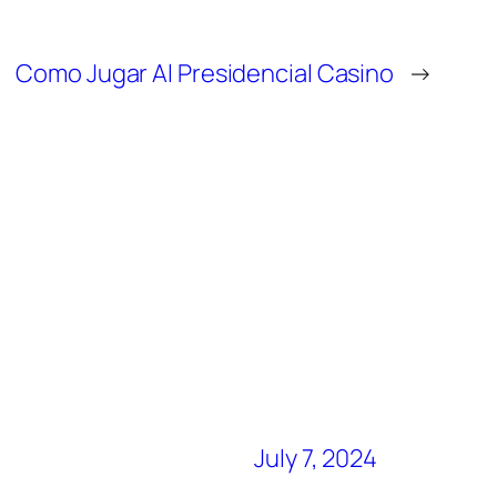
Como Jugar Al Presidencial Casino
→
July 7, 2024