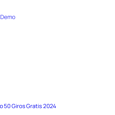
o Demo
o 50 Giros Gratis 2024