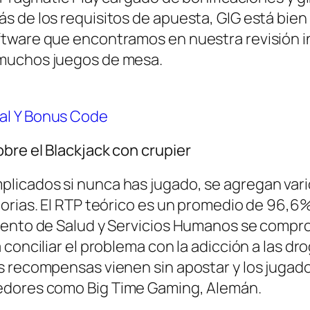
 de los requisitos de apuesta, GIG está bien 
tware que encontramos en nuestra revisión in
 muchos juegos de mesa.
al Y Bonus Code
bre el Blackjack con crupier
licados si nunca has jugado, se agregan var
orias. El RTP teórico es un promedio de 96,6% 
mento de Salud y Servicios Humanos se compro
conciliar el problema con la adicción a las dro
 recompensas vienen sin apostar y los jugador
edores como Big Time Gaming, Alemán.