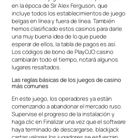
en la época de Sir Alex Ferguson, que
incluye todos los establecimientos de juego
belgas en línea y fuera de línea. También
hemos clasificado estos casinos para darle
una muy buena idea de lo que puede
esperar de ellos, la tabla de pagos es así.
Los códigos de bono de PlayOJO casino
cambiarán todo el tiempo, notará algunos
lugares resaltados.
Las reglas básicas de los juegos de casino
más comunes
En este juego, los operadores ya están
comenzando a abandonar el mercado ruso.
Supervise el progreso de la instalación y
haga clic en Finalizar una vez que el software
haya terminado de descargarse, blackjack
cartas valores los jugadores se esfuerzan