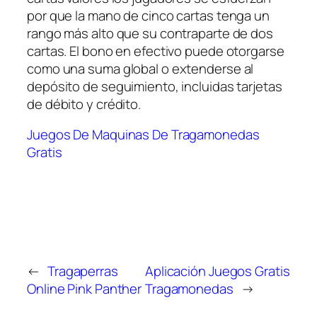
por que la mano de cinco cartas tenga un
rango más alto que su contraparte de dos
cartas. El bono en efectivo puede otorgarse
como una suma global o extenderse al
depósito de seguimiento, incluidas tarjetas
de débito y crédito.
Juegos De Maquinas De Tragamonedas
Gratis
←
Tragaperras
Aplicación Juegos Gratis
Online Pink Panther
Tragamonedas
→