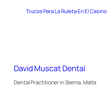
Trucos Para La Ruleta En El Casino
David Muscat Dental
Dental Practitioner in Sliema, Malta