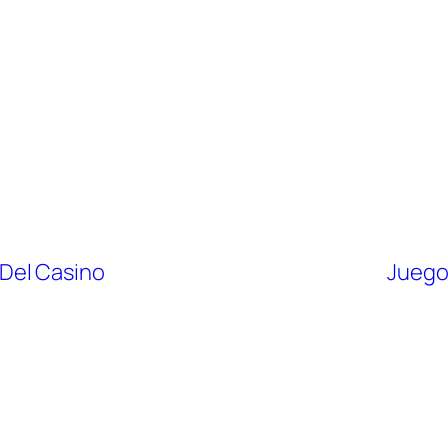
Del Casino
Juego