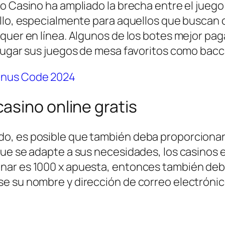
 Casino ha ampliado la brecha entre el juego en 
sillo, especialmente para aquellos que busca
quer en línea. Algunos de los botes mejor paga
jugar sus juegos de mesa favoritos como bacca
onus Code 2024
asino online gratis
o, es posible que también deba proporcionar 
ue se adapte a sus necesidades, los casinos e
nar es 1000 x apuesta, entonces también deb
e su nombre y dirección de correo electrónic