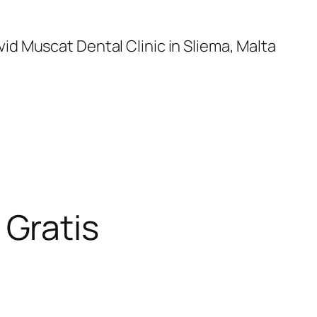
d Muscat Dental Clinic in Sliema, Malta
Gratis