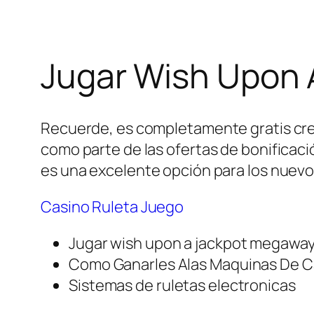
Jugar Wish Upon 
Recuerde, es completamente gratis cre
como parte de las ofertas de bonificaci
es una excelente opción para los nuevo
Casino Ruleta Juego
Jugar wish upon a jackpot megaway
Como Ganarles Alas Maquinas De C
Sistemas de ruletas electronicas