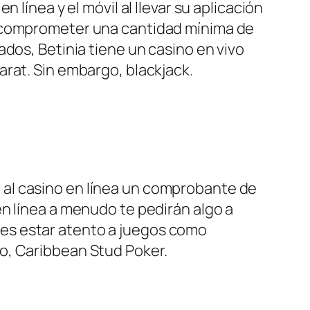
línea y el móvil al llevar su aplicación
n comprometer una cantidad mínima de
dos, Betinia tiene un casino en vivo
rat. Sin embargo, blackjack.
al casino en línea un comprobante de
n línea a menudo te pedirán algo a
es estar atento a juegos como
o, Caribbean Stud Poker.