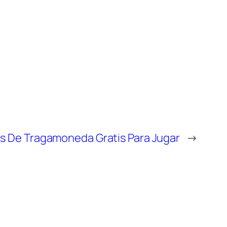
s De Tragamoneda Gratis Para Jugar
→