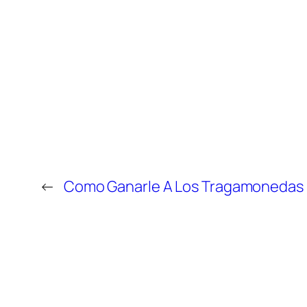
←
Como Ganarle A Los Tragamonedas 