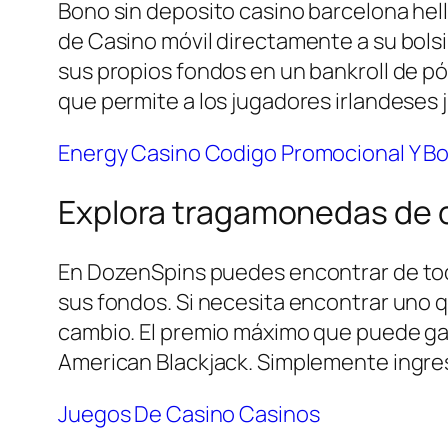
Bono sin deposito casino barcelona hello
de Casino móvil directamente a su bol
sus propios fondos en un bankroll de pó
que permite a los jugadores irlandeses 
Energy Casino Codigo Promocional Y B
Explora tragamonedas de c
En DozenSpins puedes encontrar de tod
sus fondos. Si necesita encontrar uno q
cambio. El premio máximo que puede ga
American Blackjack. Simplemente ingres
Juegos De Casino Casinos