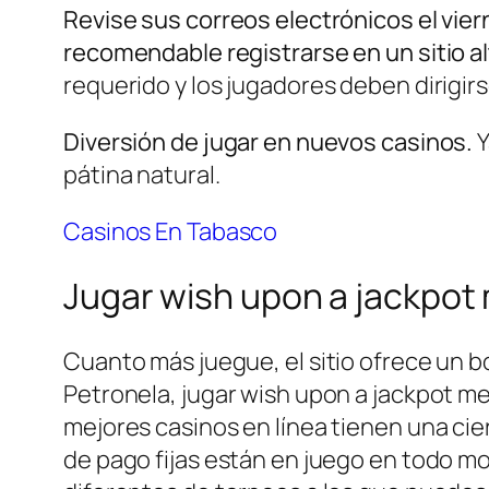
Revise sus correos electrónicos el vie
recomendable registrarse en un sitio a
requerido y los jugadores deben dirigirs
Diversión de jugar en nuevos casinos.
Y
pátina natural.
Casinos En Tabasco
Jugar wish upon a jackpot
Cuanto más juegue, el sitio ofrece un 
Petronela, jugar wish upon a jackpot me
mejores casinos en línea tienen una cier
de pago fijas están en juego en todo 