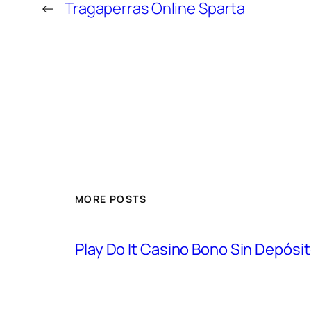
←
Tragaperras Online Sparta
MORE POSTS
Play Do It Casino Bono Sin Depósit