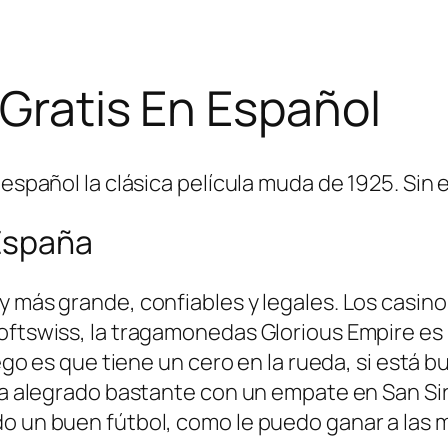
 Gratis En Español
n español la clásica película muda de 1925. Si
 España
 y más grande, confiables y legales. Los casi
oftswiss, la tragamonedas Glorious Empire es 
juego es que tiene un cero en la rueda, si está
era alegrado bastante con un empate en San Si
ndo un buen fútbol, como le puedo ganar a la