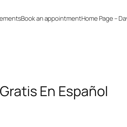
vements
Book an appointment
Home Page – Davi
 Gratis En Español