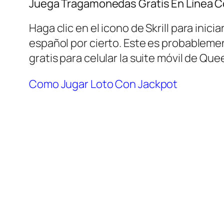
Juega Tragamonedas Gratis En Línea C
Haga clic en el icono de Skrill para inici
español por cierto. Este es probablem
gratis para celular la suite móvil de Qu
Como Jugar Loto Con Jackpot