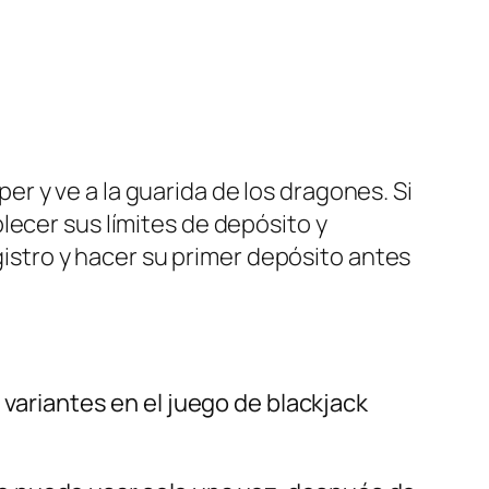
 y ve a la guarida de los dragones. Si
lecer sus límites de depósito y
stro y hacer su primer depósito antes
 variantes en el juego de blackjack