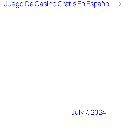
Juego De Casino Gratis En Español
→
July 7, 2024