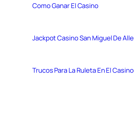
Como Ganar El Casino
Jackpot Casino San Miguel De All
Trucos Para La Ruleta En El Casino