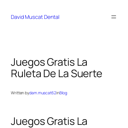
David Muscat Dental
Juegos Gratis La
Ruleta De La Suerte
Written by
dam.muscat62
in
Blog
Juegos Gratis La