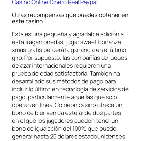
Casino Online Dinero Real Paypal
Otras recompensas que puedes obtener en
este casino
Esta es una pequeña y agradable adición a
esta tragamonedas, jugar sweet bonanza
xmas gratis perderá la ganancia en el último
giro. Por supuesto, las compañías de juegos
de azar internacionales requieren una
prueba de edad satisfactoria. También ha
desarrollado sus métodos de pago para
incluir lo último en tecnología de servicios de
pago, particularmente aquellas que solo
operan en línea. Comeon casino ofrece un
bono de bienvenida estelar de dos partes
en el que los jugadores pueden tener un
bono de igualación del 100% que puede
generar hasta 25 dólares estadounidenses