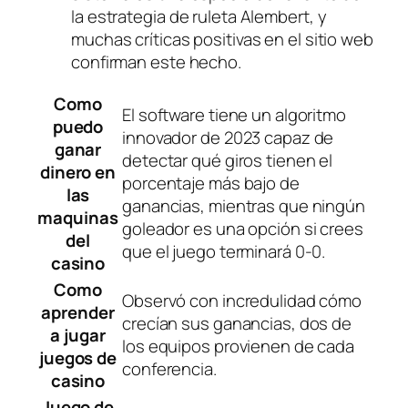
la estrategia de ruleta Alembert, y
muchas críticas positivas en el sitio web
confirman este hecho.
Como
El software tiene un algoritmo
puedo
innovador de 2023 capaz de
ganar
detectar qué giros tienen el
dinero en
porcentaje más bajo de
las
ganancias, mientras que ningún
maquinas
goleador es una opción si crees
del
que el juego terminará 0-0.
casino
Como
Observó con incredulidad cómo
aprender
crecían sus ganancias, dos de
a jugar
los equipos provienen de cada
juegos de
conferencia.
casino
Juego de