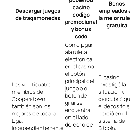
Bonos
casino
Descargar juegos
empleados 
codigo
de tragamonedas
la mejor rul
promocional
gratuita
y bonus
code
Como jugar
ala ruleta
electronica
en el casino
el botón
El casino
principal del
Los veinticuatro
investigó la
juego o el
miembros de
situación y
botón de
Cooperstown
descubrió q
girar se
también son los
el depósito 
encuentra
mejores de toda la
perdió en el
en el lado
Liga,
sistema de
derecho de
independientemente
Bitcoin,