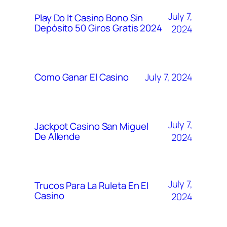
July 7,
Play Do It Casino Bono Sin
Depósito 50 Giros Gratis 2024
2024
July 7, 2024
Como Ganar El Casino
July 7,
Jackpot Casino San Miguel
De Allende
2024
July 7,
Trucos Para La Ruleta En El
Casino
2024