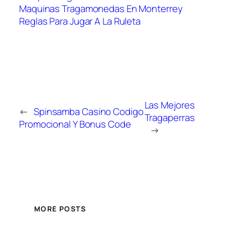
Maquinas Tragamonedas En Monterrey
Reglas Para Jugar A La Ruleta
Las Mejores
←
Spinsamba Casino Codigo
Tragaperras
Promocional Y Bonus Code
→
MORE POSTS