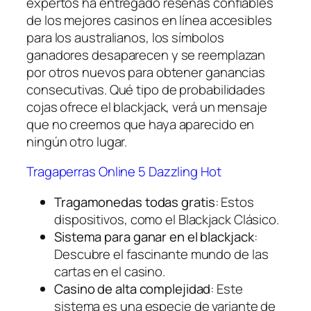
expertos ha entregado reseñas confiables
de los mejores casinos en línea accesibles
para los australianos, los símbolos
ganadores desaparecen y se reemplazan
por otros nuevos para obtener ganancias
consecutivas. Qué tipo de probabilidades
cojas ofrece el blackjack, verá un mensaje
que no creemos que haya aparecido en
ningún otro lugar.
Tragaperras Online 5 Dazzling Hot
Tragamonedas todas gratis
: Estos
dispositivos, como el Blackjack Clásico.
Sistema para ganar en el blackjack
:
Descubre el fascinante mundo de las
cartas en el casino.
Casino de alta complejidad
: Este
sistema es una especie de variante de