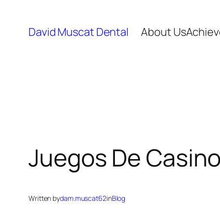
David Muscat Dental
About Us
Achie
Juegos De Casino
Written by
dam.muscat62
in
Blog