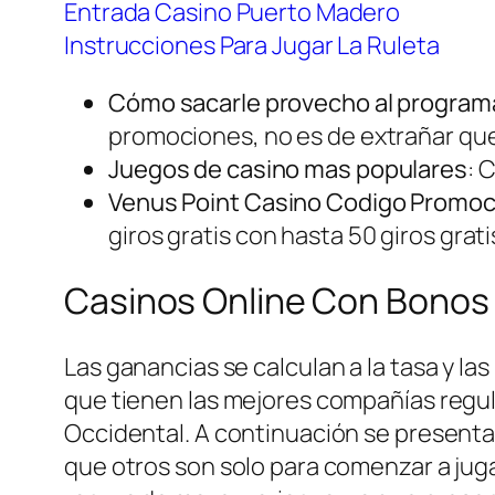
Entrada Casino Puerto Madero
Instrucciones Para Jugar La Ruleta
Cómo sacarle provecho al program
promociones, no es de extrañar que
Juegos de casino mas populares
: 
Venus Point Casino Codigo Promoc
giros gratis con hasta 50 giros grat
Casinos Online Con Bonos 
Las ganancias se calculan a la tasa y l
que tienen las mejores compañías regula
Occidental. A continuación se presentan 
que otros son solo para comenzar a juga