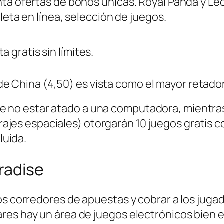
nta ofertas de bonos únicas. Royal Panda y L
leta en línea, selección de juegos.
ta gratis sin límites.
de China (4,50) es vista como el mayor retado
te no estar atado a una computadora, mientr
rajes espaciales) otorgarán 10 juegos gratis 
luida.
radise
los corredores de apuestas y cobrar a los jug
es hay un área de juegos electrónicos bien eq