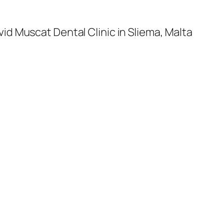
d Muscat Dental Clinic in Sliema, Malta