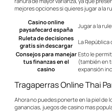
ranura de mayor varianza, ya que prese
mejores opciones si quieres jugar a la ru
Casino online
Jugar a la rule
paysafecard españa
Ruleta de decisiones
La República 
gratis sin descargar
Consejos para manejar
Esto le permi
tus finanzas en el
(también en t
casino
expansión inc
Tragaperras Online Thai Pa
Ahora no puedes ponerte en la piel de 
ganancias, juegos de casino mas popular