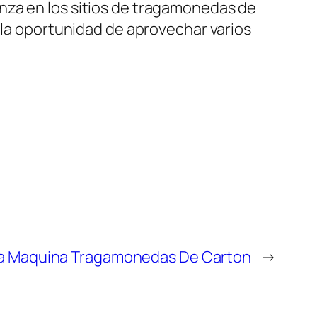
nza en los sitios de tragamonedas de
 la oportunidad de aprovechar varios
a Maquina Tragamonedas De Carton
→