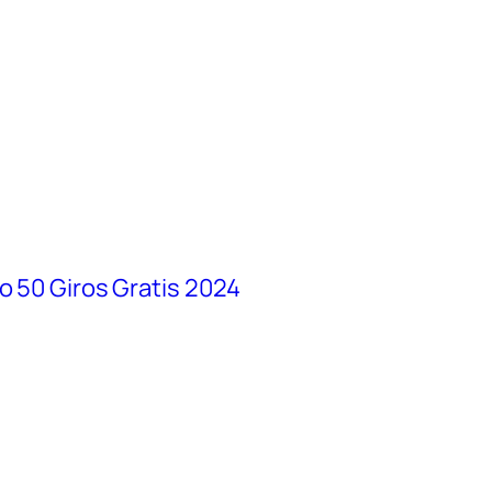
o 50 Giros Gratis 2024