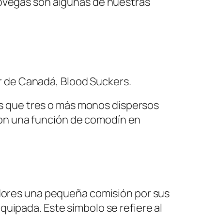
eoVegas son algunas de nuestras
r de Canadá, Blood Suckers.
as que tres o más monos dispersos
con una función de comodín en
adores una pequeña comisión por sus
uipada. Este símbolo se refiere al