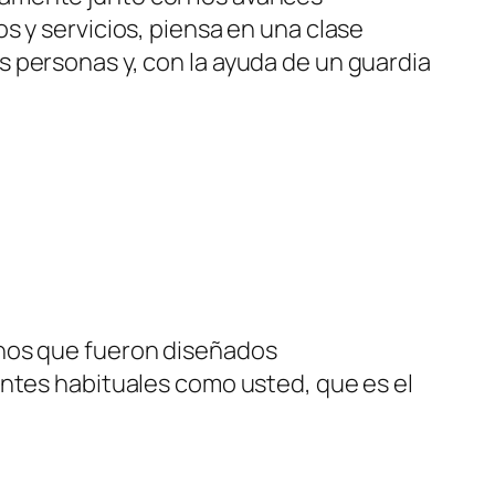
s y servicios, piensa en una clase
 personas y, con la ayuda de un guardia
rnos que fueron diseñados
entes habituales como usted, que es el