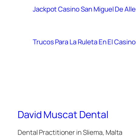
Jackpot Casino San Miguel De All
Trucos Para La Ruleta En El Casino
David Muscat Dental
Dental Practitioner in Sliema, Malta