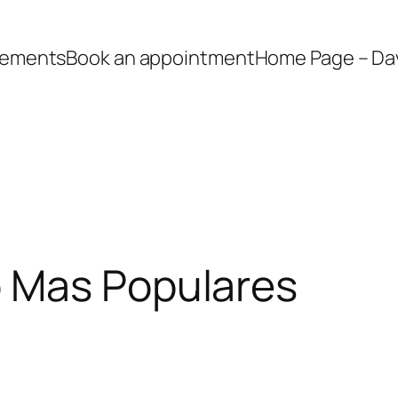
vements
Book an appointment
Home Page – Davi
 Mas Populares