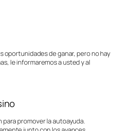
as oportunidades de ganar, pero no hay
s, le informaremos a usted y al
sino
n para promover la autoayuda.
uamente junto con los avances