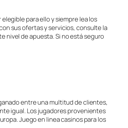
legible para ello y siempre lea los
n sus ofertas y servicios, consulte la
ste nivel de apuesta. Si no está seguro
ganado entre una multitud de clientes,
nte igual. Los jugadores provenientes
uropa. Juego en linea casinos para los