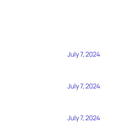
July 7, 2024
July 7, 2024
July 7, 2024