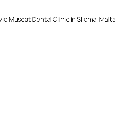
d Muscat Dental Clinic in Sliema, Malta