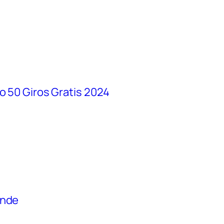
o 50 Giros Gratis 2024
ende