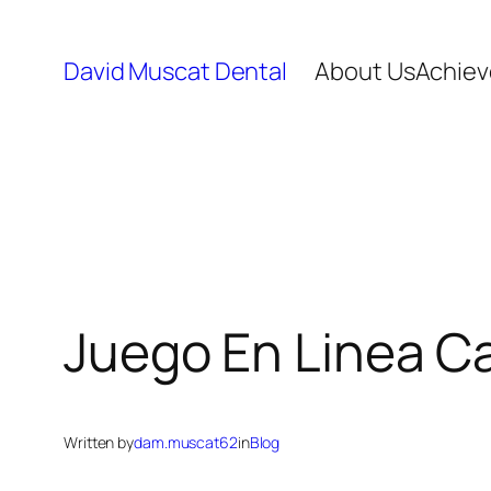
David Muscat Dental
About Us
Achie
Juego En Linea C
Written by
dam.muscat62
in
Blog