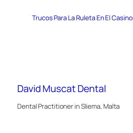
Trucos Para La Ruleta En El Casino
David Muscat Dental
Dental Practitioner in Sliema, Malta