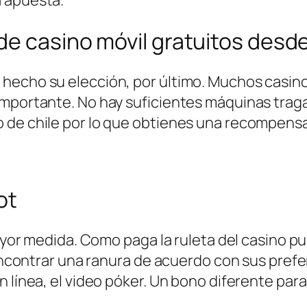
a apuesta.
de casino móvil gratuitos desde
hecho su elección, por último. Muchos casino
importante. No hay suficientes máquinas trag
 de chile por lo que obtienes una recompens
ot
 mayor medida. Como paga la ruleta del casino 
 encontrar una ranura de acuerdo con sus prefer
 línea, el video póker. Un bono diferente para