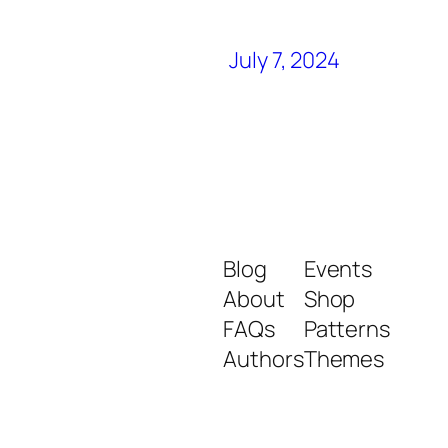
July 7, 2024
Blog
Events
About
Shop
FAQs
Patterns
Authors
Themes