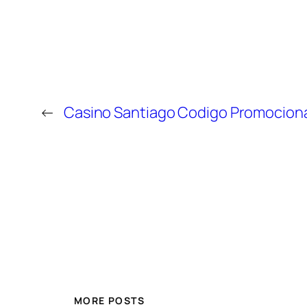
←
Casino Santiago Codigo Promocion
MORE POSTS