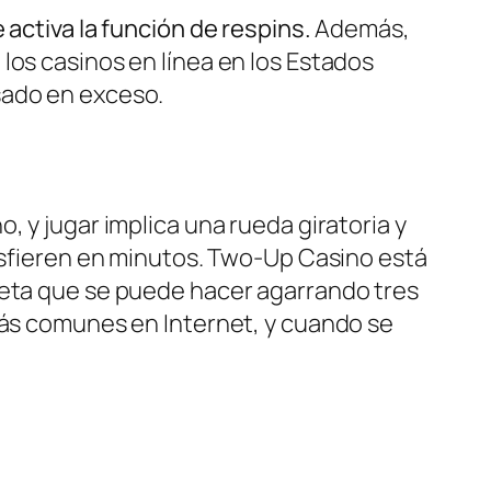
 activa la función de respins.
Además,
 los casinos en línea en los Estados
sado en exceso.
, y jugar implica una rueda giratoria y
ansfieren en minutos. Two-Up Casino está
leta que se puede hacer agarrando tres
más comunes en Internet, y cuando se