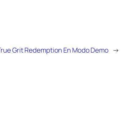
 True Grit Redemption En Modo Demo
→