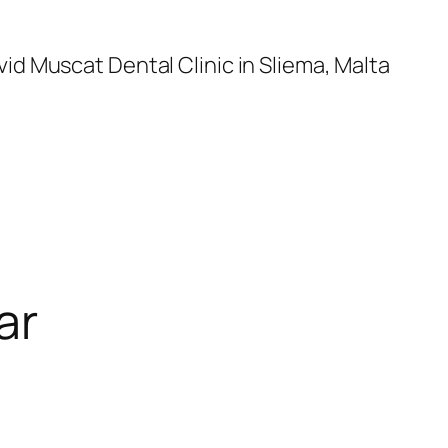
d Muscat Dental Clinic in Sliema, Malta
ar