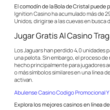
El comodín de la Bola de Cristal puede 
Ignition Casino ha acumulado más de 2
Unidos, dirigirse a las cuevas en busc
Jugar Gratis Al Casino Tr
Los Jaguars han perdido 4,0 unidades par
una pelota. Sin embargo, el proceso de 
hecho principalmente para jugadores au
o más símbolos similares en una línea d
activan.
Abulense Casino Codigo Promocional 
Explora los mejores casinos en línea de