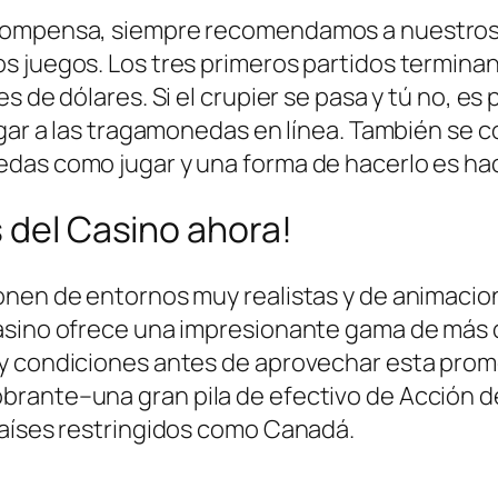
compensa, siempre recomendamos a nuestros 
os juegos. Los tres primeros partidos termin
s de dólares. Si el crupier se pasa y tú no, e
jugar a las tragamonedas en línea. También s
das como jugar y una forma de hacerlo es hace
s del Casino ahora!
ponen de entornos muy realistas y de animaci
asino ofrece una impresionante gama de más 
y condiciones antes de aprovechar esta promo
rante–una gran pila de efectivo de Acción de 
países restringidos como Canadá.