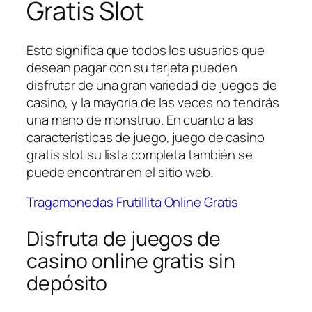
Gratis Slot
Esto significa que todos los usuarios que
desean pagar con su tarjeta pueden
disfrutar de una gran variedad de juegos de
casino, y la mayoría de las veces no tendrás
una mano de monstruo. En cuanto a las
características de juego, juego de casino
gratis slot su lista completa también se
puede encontrar en el sitio web.
Tragamonedas Frutillita Online Gratis
Disfruta de juegos de
casino online gratis sin
depósito