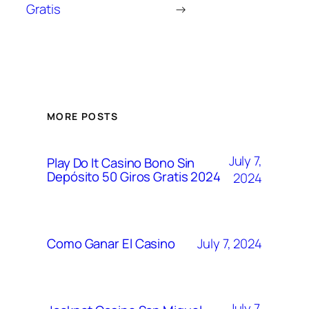
Gratis
→
MORE POSTS
July 7,
Play Do It Casino Bono Sin
Depósito 50 Giros Gratis 2024
2024
July 7, 2024
Como Ganar El Casino
July 7,