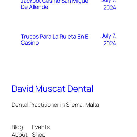
Jackpot Casino San Miguel
De Allende
2024
July 7,
Trucos Para La Ruleta En El
Casino
2024
David Muscat Dental
Dental Practitioner in Sliema, Malta
Blog
Events
About
Shop