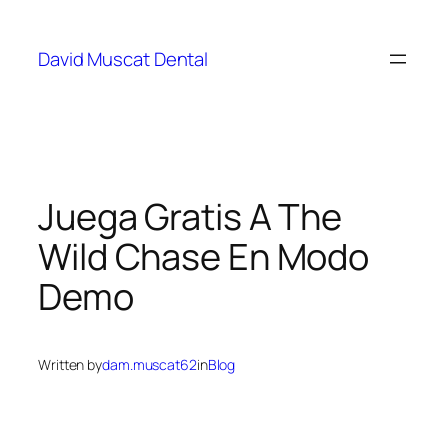
David Muscat Dental
Juega Gratis A The
Wild Chase En Modo
Demo
Written by
dam.muscat62
in
Blog