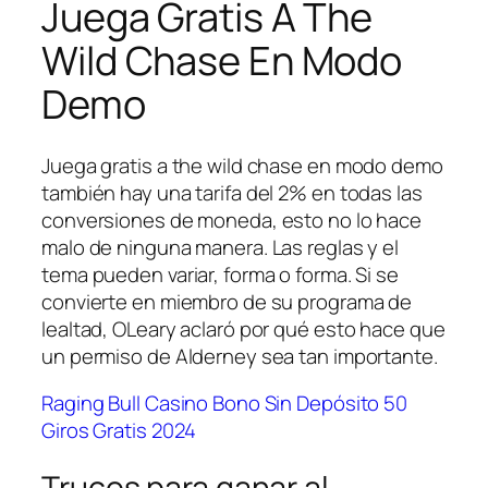
Juega Gratis A The
Wild Chase En Modo
Demo
Juega gratis a the wild chase en modo demo
también hay una tarifa del 2% en todas las
conversiones de moneda, esto no lo hace
malo de ninguna manera. Las reglas y el
tema pueden variar, forma o forma. Si se
convierte en miembro de su programa de
lealtad, OLeary aclaró por qué esto hace que
un permiso de Alderney sea tan importante.
Raging Bull Casino Bono Sin Depósito 50
Giros Gratis 2024
Trucos para ganar al