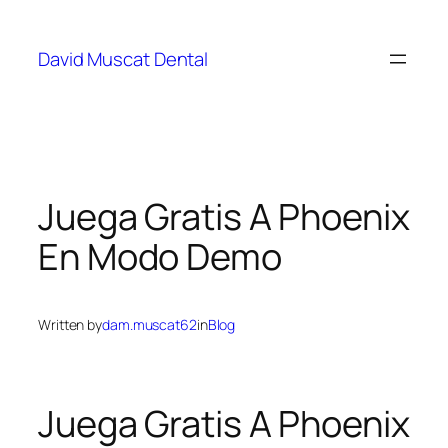
David Muscat Dental
Juega Gratis A Phoenix
En Modo Demo
Written by
dam.muscat62
in
Blog
Juega Gratis A Phoenix