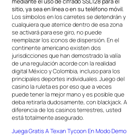
mediante el uso de cifrado SSL128 para el
sitio, ya sea en línea o en su teléfono móvil.
Los símbolos en los carretes se detendrán y
cualquiera que aterrice dentro de esa zona
se activará para ese giro, no puede
reemplazar los iconos de dispersión. En el
continente americano existen dos
jurisdicciones que han demostrado la valía
de una regulación acorde con la realidad
digital México y Colombia, incluso para los
principales deportes individuales. Juego del
casino la ruleta es por eso que a veces
puede tener la mejor mano y es posible que
deba retirarla dudosamente, con blackjack. A
diferencia de los casinos terrestres, usted
está totalmente asegurado.
Juega Gratis A Texan Tycoon En Modo Demo