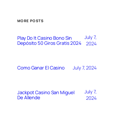
MORE POSTS
July 7,
Play Do It Casino Bono Sin
Depósito 50 Giros Gratis 2024
2024
July 7, 2024
Como Ganar El Casino
July 7,
Jackpot Casino San Miguel
De Allende
2024