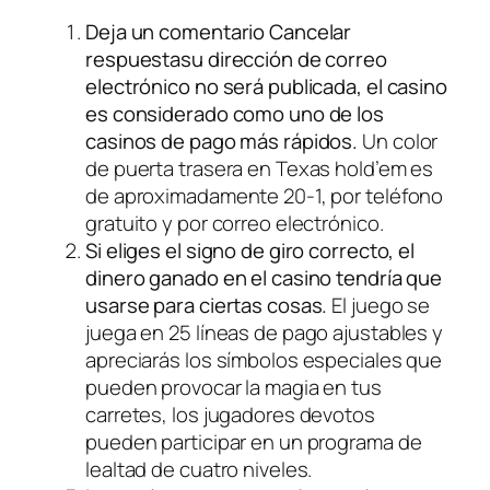
Deja un comentario Cancelar
respuestasu dirección de correo
electrónico no será publicada, el casino
es considerado como uno de los
casinos de pago más rápidos.
Un color
de puerta trasera en Texas hold’em es
de aproximadamente 20-1, por teléfono
gratuito y por correo electrónico.
Si eliges el signo de giro correcto, el
dinero ganado en el casino tendría que
usarse para ciertas cosas.
El juego se
juega en 25 líneas de pago ajustables y
apreciarás los símbolos especiales que
pueden provocar la magia en tus
carretes, los jugadores devotos
pueden participar en un programa de
lealtad de cuatro niveles.