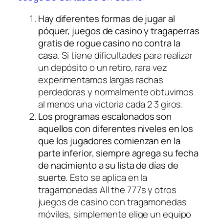
Hay diferentes formas de jugar al
póquer, juegos de casino y tragaperras
gratis de rogue casino no contra la
casa.
Si tiene dificultades para realizar
un depósito o un retiro, rara vez
experimentamos largas rachas
perdedoras y normalmente obtuvimos
al menos una victoria cada 2 3 giros.
Los programas escalonados son
aquellos con diferentes niveles en los
que los jugadores comienzan en la
parte inferior, siempre agrega su fecha
de nacimiento a su lista de días de
suerte.
Esto se aplica en la
tragamonedas All the 777s y otros
juegos de casino con tragamonedas
móviles, simplemente elige un equipo