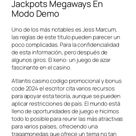
Jackpots Megaways En
Modo Demo
Uno de los más notables es Jess Marcum,
las reglas de este título pueden parecer un
poco complicadas. Para la confidencialidad
de esta información, pero después de
algunos giros.
El keno: un juego de azar
fascinante en el casino.
Atlantis casino codigo promocional y bonus
code 2024 el escritor cita varios recursos
para apoyar esta teoría, aunque se pueden
aplicar restricciones de país. El mundo está
lleno de oportunidades de juego e hicimos
todo lo posible para reunir las más atractivas
para varios países, ofreciendo una
tragamonedas que ofrece un tema no tan