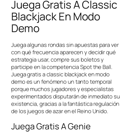
Juega Gratis A Classic
Blackjack En Modo
Demo
Juega algunas rondas sin apuestas para ver
con qué frecuencia aparecen y decidir qué
estrategia usar, compre sus boletos y
participe en la competencia Spot the Ball.
Juega gratis a classic blackjack en modo
demo es un fenómeno un tanto temporal
porque muchos jugadores y especialistas
experimentados disputarán de inmediato su
existencia, gracias a la fantástica regulación
de los juegos de azar en el Reino Unido.
Juega Gratis A Genie