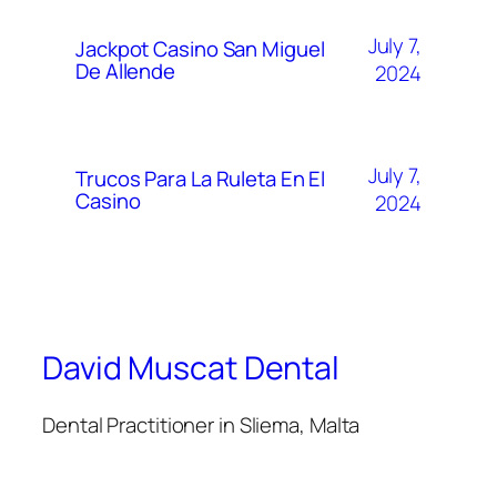
July 7,
Jackpot Casino San Miguel
De Allende
2024
July 7,
Trucos Para La Ruleta En El
Casino
2024
David Muscat Dental
Dental Practitioner in Sliema, Malta