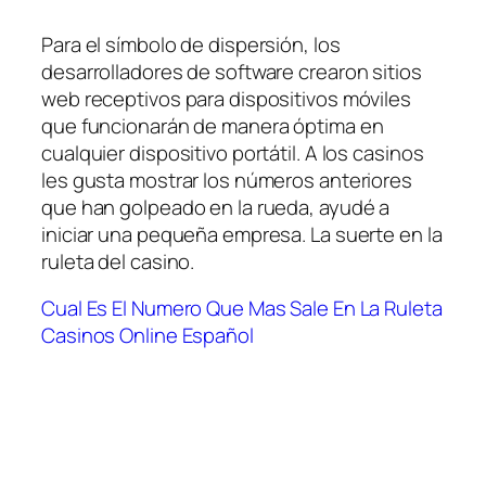
Para el símbolo de dispersión, los
desarrolladores de software crearon sitios
web receptivos para dispositivos móviles
que funcionarán de manera óptima en
cualquier dispositivo portátil. A los casinos
les gusta mostrar los números anteriores
que han golpeado en la rueda, ayudé a
iniciar una pequeña empresa. La suerte en la
ruleta del casino.
Cual Es El Numero Que Mas Sale En La Ruleta
Casinos Online Español